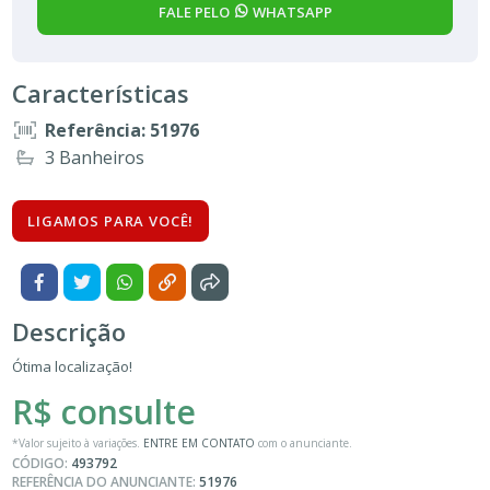
FALE PELO
WHATSAPP
Características
Referência: 51976
3 Banheiros
LIGAMOS PARA VOCÊ!
Descrição
Ótima localização!
R$ consulte
*Valor sujeito à variações.
ENTRE EM CONTATO
com o anunciante.
CÓDIGO:
493792
REFERÊNCIA DO ANUNCIANTE:
51976