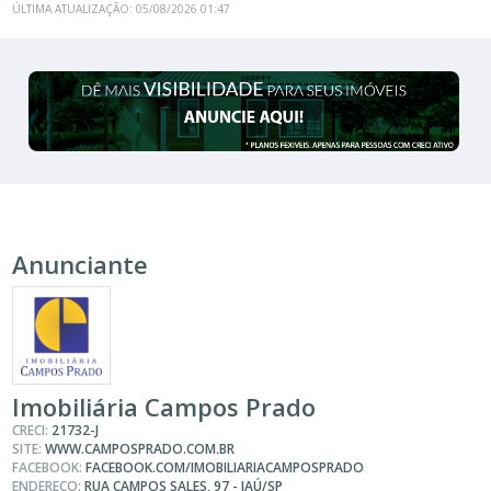
ÚLTIMA ATUALIZAÇÃO: 05/08/2026 01:47
Anunciante
Imobiliária Campos Prado
CRECI:
21732-J
SITE:
WWW.CAMPOSPRADO.COM.BR
FACEBOOK:
FACEBOOK.COM/IMOBILIARIACAMPOSPRADO
ENDEREÇO:
RUA CAMPOS SALES, 97 - JAÚ/SP