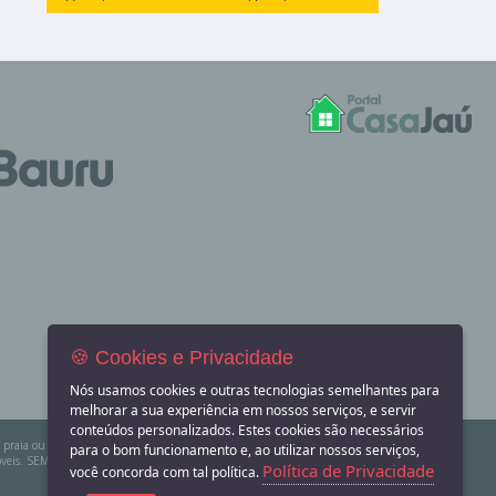
🍪 Cookies e Privacidade
Nós usamos cookies e outras tecnologias semelhantes para
melhorar a sua experiência em nossos serviços, e servir
conteúdos personalizados. Estes cookies são necessários
na praia ou sítio para eventos? Aqui você também encontra! O Portal Casa Jaú apenas divulga
para o bom funcionamento e, ao utilizar nossos serviços,
eis. SEMPRE consulte a imobiliária ou proprietário para confirmar as informações
Política de Privacidade
você concorda com tal política.