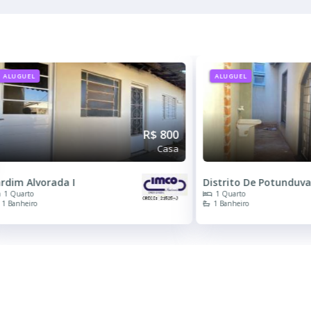
ALUGUEL
ALUGUEL
R$ 750
Casa
istrito De Potunduva
Distrito De Potunduv
1 Quarto
2 Quartos
1 Banheiro
1 Banheiro