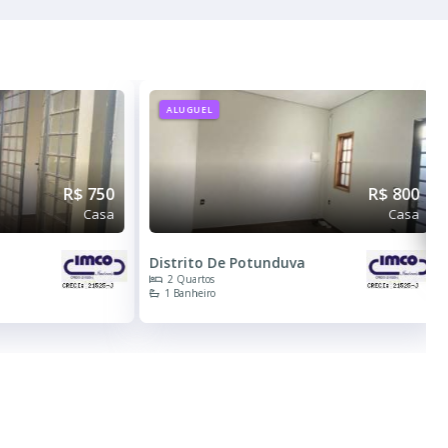
R$ 800
Veja Todos os Imóveis
Casa
Imobiliária Imco Imóveis
a