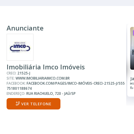
Anunciante
ALUGUEL
R$ 850
R$ 800
Casa
Casa
Imobiliária Imco Imóveis
CRECI:
21525-J
SITE:
WWW.IMOBILIARIAIMCO.COM.BR
Jardim Alvorada I
D
FACEBOOK:
FACEBOOK.COM/PAGES/IMCO-IMÓVEIS-CRECI-21525-J/555
1 Quarto
1 Banheiro
751801188674
ENDEREÇO:
RUA RIACHUELO, 720 - JAÚ/SP
VER TELEFONE