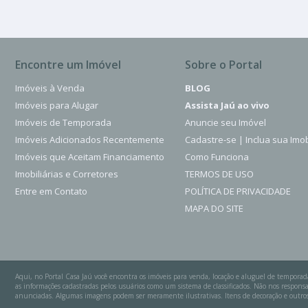
Encontre um Imóvel
Sobre o Portal
Imóveis à Venda
BLOG
Imóveis para Alugar
Assista Jaú ao vivo
Imóveis de Temporada
Anuncie seu Imóvel
Imóveis Adicionados Recentemente
Cadastre-se | Inclua sua Imob
Imóveis que Aceitam Financiamento
Como Funciona
Imobiliárias e Corretores
TERMOS DE USO
Entre em Contato
POLÍTICA DE PRIVACIDADE
MAPA DO SITE
Aqui, no Portal Casa Jaú você encontra os imóveis para venda, locação e aluguel de temporad
as informações cadastradas pelos usuários como um sistema de classificados. Não nos respo
anunciadas. Algumas imagens podem ser meramente ilustrativas. Itens de decoração e outros