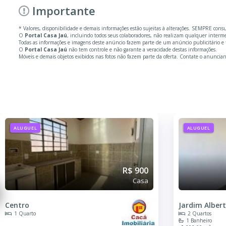
Importante
* Valores, disponibilidade e demais informações estão sujeitas à alterações. SEMPRE cons
O
Portal Casa Jaú
, incluindo todos seus colaboradores, não realizam qualquer inter
Todas as informações e imagens deste anúncio fazem parte de um anúncio publicitário e f
O
Portal Casa Jaú
não tem controle e não garante a veracidade destas informações.
Móveis e demais objetos exibidos nas fotos não fazem parte da oferta. Contate o anuncian
ALUGUEL
ALUGUEL
R$ 780
Casa
Jardim Alberto Ferrucci
Jardim João B
2 Quartos
2 Quartos
1 Banheiro