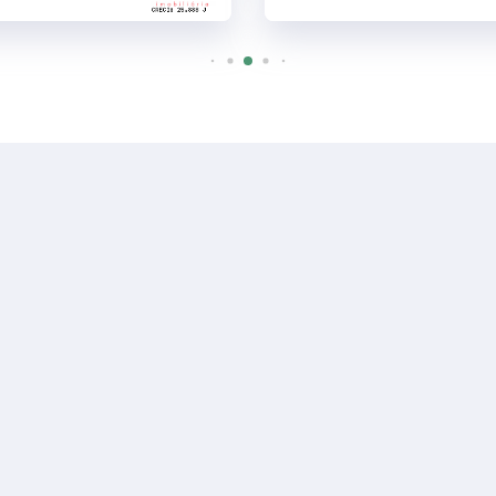
R$ 750
Casa
unduva