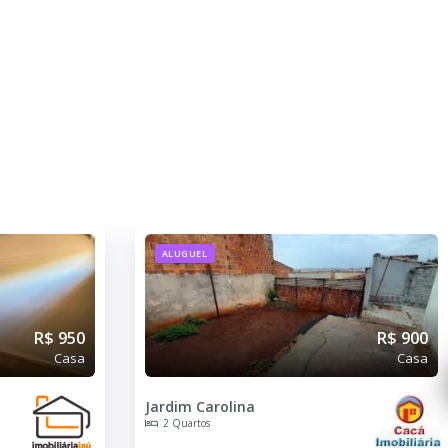
ALUGUEL
R$ 900
R$ 800
Casa
Casa
Vila Carvalho
1 Quarto
10.00 m²