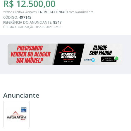
R$ 12.500,00
*Valor sujeito à variações.
ENTRE EM CONTATO
com o anunciante.
CÓDIGO:
497145
REFERÊNCIA DO ANUNCIANTE:
8547
ÚLTIMA ATUALIZAÇÃO: 05/08/2026 22:15
Anunciante