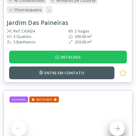
Ar Condicionado
Armários De Cozinha
Churrasqueira
...
Jardim Das Paineiras
Ref: CA3624
2 Vagas
3 Quartos
300.00 m²
3 Banheiros
250.00 m²
DETALHES
ENTRE EM
CONTATO
ALUGUEL
DESTAQUE