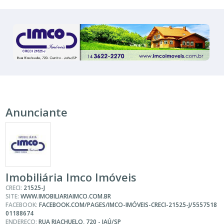
Anunciante
Imobiliária Imco Imóveis
CRECI:
21525-J
SITE:
WWW.IMOBILIARIAIMCO.COM.BR
FACEBOOK:
FACEBOOK.COM/PAGES/IMCO-IMÓVEIS-CRECI-21525-J/5557518
01188674
ENDEREÇO:
RUA RIACHUELO, 720 - JAÚ/SP