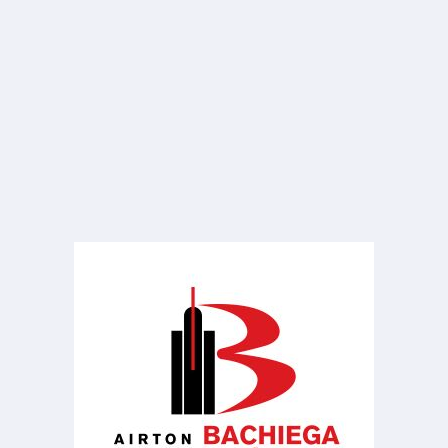
R$ 1.400
Quitinete
Jardim Dona Emília
1 Banheiro