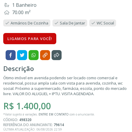
1 Banheiro
70.00 m²
Armários De Cozinha
Sala De Jantar
WC Social
LIGAMOS PARA VOCÊ!
Descrição
Ótimo imóvel em avenida podendo ser locado como comercial e
residencial, possui ampla sala com vista para avenida, cozinha, wc
social. Próximo a supermercado, farmácia, escola, ponto do mercado
livre. VALOR DO ALUGUEL + IPTU. VISITA AGENDADA.
R$ 1.400,00
*Valor sujeito à variações.
ENTRE EM CONTATO
com o anunciante.
CÓDIGO:
498320
REFERÊNCIA DO ANUNCIANTE:
79614
ÚLTIMA ATUALIZAÇÃO: 06/08/2026 22:59