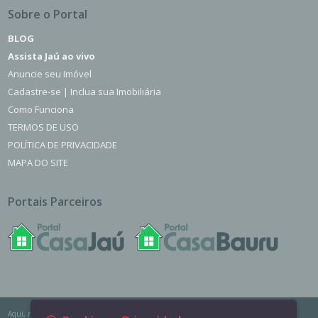
Sobre o Portal
BLOG
Assista Jaú ao vivo
Anuncie seu Imóvel
Cadastre-se | Inclua sua Imobiliária
Como Funciona
TERMOS DE USO
POLÍTICA DE PRIVACIDADE
MAPA DO SITE
Portais Parceiros
Aqui, no Portal Casa Jaú você encontra os imóveis para venda, locação e aluguel de