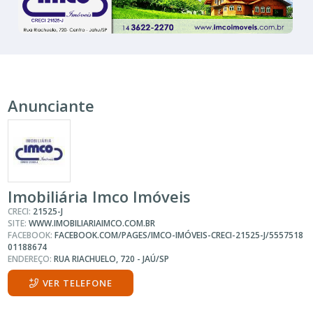
Anunciante
Imobiliária Imco Imóveis
CRECI:
21525-J
SITE:
WWW.IMOBILIARIAIMCO.COM.BR
FACEBOOK:
FACEBOOK.COM/PAGES/IMCO-IMÓVEIS-CRECI-21525-J/5557518
01188674
ENDEREÇO:
RUA RIACHUELO, 720 - JAÚ/SP
VER TELEFONE