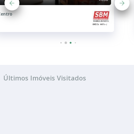
Vila Maria Cristina
Últimos Imóveis Visitados
ALUGUEL
R$ 703
Casa