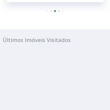
Últimos Imóveis Visitados
ALUGUEL
R$ 2.300
Quitinete
Jardim Ferreira Dias
1 Quarto
1 Banheiro
42.00 m²