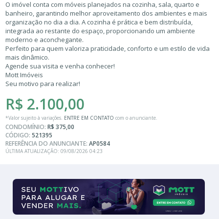
O imóvel conta com móveis planejados na cozinha, sala, quarto e
banheiro, garantindo melhor aproveitamento dos ambientes e mais
organização no dia a dia. A cozinha é prática e bem distribuída,
integrada ao restante do espaço, proporcionando um ambiente
moderno e aconchegante.
Perfeito para quem valoriza praticidade, conforto e um estilo de vida
mais dinâmico.
Agende sua visita e venha conhecer!
Mott Imóveis
Seu motivo para realizar!
R$ 2.100,00
*Valor sujeito à variações.
ENTRE EM CONTATO
com o anunciante.
CONDOMÍNIO:
R$ 375,00
CÓDIGO:
521395
REFERÊNCIA DO ANUNCIANTE:
AP0584
ÚLTIMA ATUALIZAÇÃO: 09/08/2026 04:23