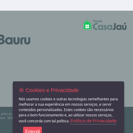
🍪 Cookies e Privacidade
Nós usamos cookies e outras tecnologias semelhantes para
melhorar a sua experiência em nossos serviços, e servir
conteúdos personalizados. Estes cookies são necessários
na praia ou sítio para eventos? Aqui você também encontra! O Portal Casa Jaú apenas divulga
para o bom funcionamento e, ao utilizar nossos serviços,
eis. SEMPRE consulte a imobiliária ou proprietário para confirmar as informações
Política de Privacidade
você concorda com tal política.
Entendi