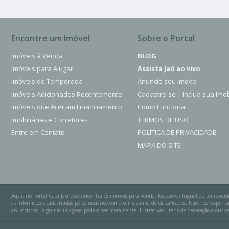
Encontre um Imóvel
Sobre o Portal
Imóveis à Venda
BLOG
Imóveis para Alugar
Assista Jaú ao vivo
Imóveis de Temporada
Anuncie seu Imóvel
Imóveis Adicionados Recentemente
Cadastre-se | Inclua sua Imob
Imóveis que Aceitam Financiamento
Como Funciona
Imobiliárias e Corretores
TERMOS DE USO
Entre em Contato
POLÍTICA DE PRIVACIDADE
MAPA DO SITE
Aqui, no Portal Casa Jaú você encontra os imóveis para venda, locação e aluguel de temporad
as informações cadastradas pelos usuários como um sistema de classificados. Não nos respo
anunciadas. Algumas imagens podem ser meramente ilustrativas. Itens de decoração e outros