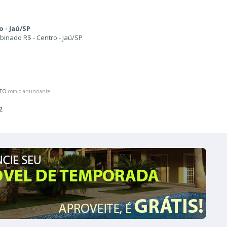
o - Jaú/SP
binado R$ - Centro - Jaú/SP
ATO
com o anunciante.
2