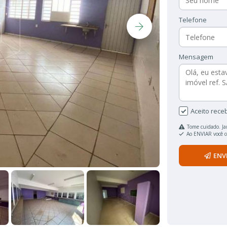
Telefone
Mensagem
Aceito rece
Tome cuidado. Ja
Ao ENVIAR você 
ENV