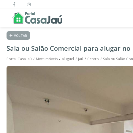
VOLTAR
Sala ou Salão Comercial para alugar no 
Portal Casa Jaú
Mott Imóveis
aluguel
Jaú
Centro
Sala ou Salão Com