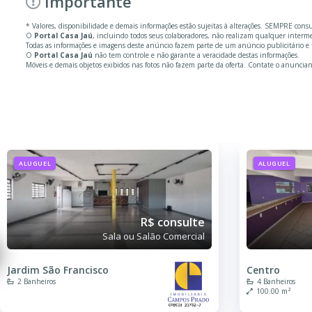
Importante
* Valores, disponibilidade e demais informações estão sujeitas à alterações. SEMPRE cons
O
Portal Casa Jaú
, incluindo todos seus colaboradores, não realizam qualquer inter
Todas as informações e imagens deste anúncio fazem parte de um anúncio publicitário e 
O
Portal Casa Jaú
não tem controle e não garante a veracidade destas informações.
Móveis e demais objetos exibidos nas fotos não fazem parte da oferta. Contate o anuncian
ALUGUEL
ALUGUEL
R$ consulte
Sala ou Salão Comercial
Jardim São Francisco
Centro
2 Banheiros
4 Banheiros
100.00 m²