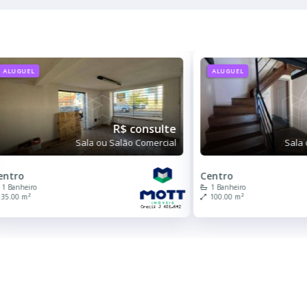
ALUGUEL
ALUGUEL
R$ consulte
Sala ou Salão Comercial
Sala 
entro
Centro
1 Banheiro
1 Banheiro
35.00 m²
100.00 m²