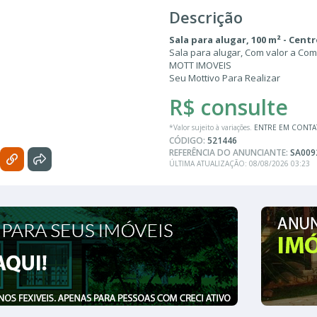
Descrição
Sala para alugar, 100 m² - Centr
Sala para alugar, Com valor a Com
MOTT IMOVEIS
Seu Mottivo Para Realizar
R$ consulte
*Valor sujeito à variações.
ENTRE EM CONT
CÓDIGO:
521446
REFERÊNCIA DO ANUNCIANTE:
SA009
ÚLTIMA ATUALIZAÇÃO: 08/08/2026 03:23