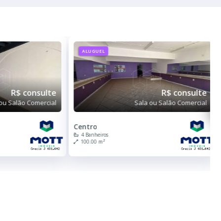
ALUGUEL
R$ consulte
R$ consulte
ou Salão Comercial
Sala ou Salão Comercial
Centro
4 Banheiros
100.00 m²