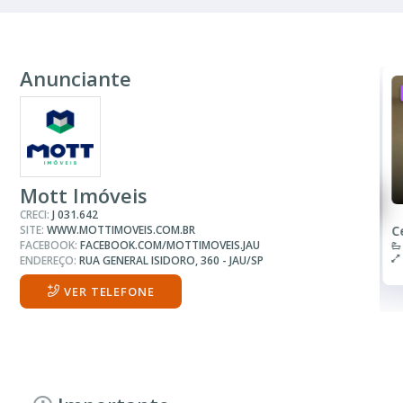
Anunciante
ALUGUEL
R$ consulte
Sala ou Salão Comercial
Mott Imóveis
CRECI:
J 031.642
SITE:
WWW.MOTTIMOVEIS.COM.BR
Centro
C
FACEBOOK:
FACEBOOK.COM/MOTTIMOVEIS.JAU
4 Banheiros
100.00 m²
ENDEREÇO:
RUA GENERAL ISIDORO, 360 - JAU/SP
VER TELEFONE