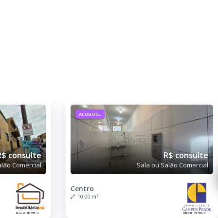
ALUGUEL
R$ consulte
R$ consulte
alão Comercial
Sala ou Salão Comercial
Centro
10.00 m²