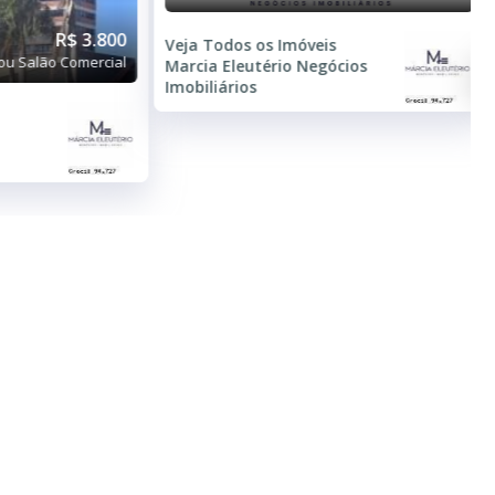
R$ 3.300
R$ 3.800
ou Salão Comercial
Sala ou Salão Comercial
Chácara Pecioli
2 Banheiros