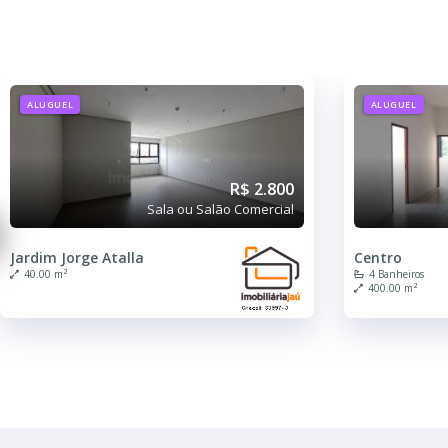
ALUGUEL
ALUGUEL
R$ 4.000
Sala ou Salão Comercial
Centro
Chácara Pecio
4 Banheiros
1 Banheiro
400.00 m²
41.00 m²