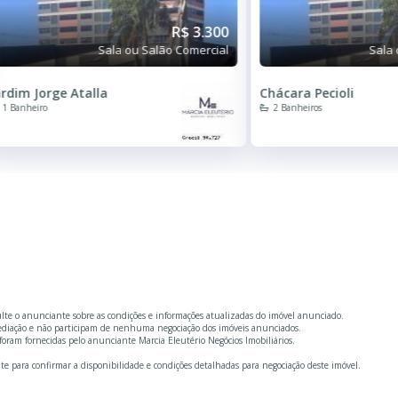
R$ 3.800
Sala ou Salão Comercial
Sala 
rdim Alvorada I
Jardim Jorge Atalla
3 Quartos
1 Banheiro
2 Banheiros
ulte o anunciante sobre as condições e informações atualizadas do imóvel anunciado.
mediação e não participam de nenhuma negociação dos imóveis anunciados.
oram fornecidas pelo anunciante Marcia Eleutério Negócios Imobiliários.
te para confirmar a disponibilidade e condições detalhadas para negociação deste imóvel.