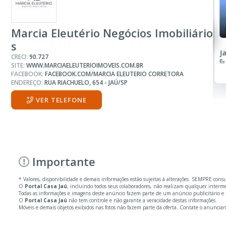
Marcia Eleutério Negócios Imobiliário
s
Ja
CRECI:
90.727
SITE:
WWW.MARCIAELEUTERIOIMOVEIS.COM.BR
FACEBOOK:
FACEBOOK.COM/MARCIA ELEUTERIO CORRETORA
ENDEREÇO:
RUA RIACHUELO, 654 - JAÚ/SP
VER TELEFONE
Importante
* Valores, disponibilidade e demais informações estão sujeitas à alterações. SEMPRE cons
O
Portal Casa Jaú
, incluindo todos seus colaboradores, não realizam qualquer inter
Todas as informações e imagens deste anúncio fazem parte de um anúncio publicitário e f
O
Portal Casa Jaú
não tem controle e não garante a veracidade destas informações.
Móveis e demais objetos exibidos nas fotos não fazem parte da oferta. Contate o anuncian