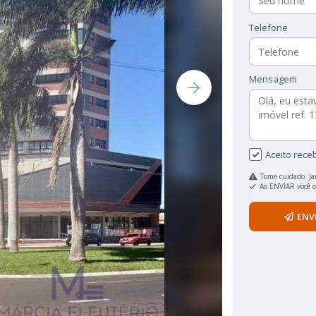
Telefone
Mensagem
Aceito rece
Tome cuidado. Ja
Ao ENVIAR você 
ENV