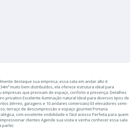
lmente destaque sua empresa, essa sala em andar alto é
34m² muito bem distribuídos, ela oferece estrutura ideal para
os ou empresas que precisam de espaço, conforto e presença. Detalhes
ro privativo Excelente iluminação natural Ideal para diversos tipos de
ntos (térreo, garagens e 10 andares comerciais) 03 elevadores semi-
iuso, terraço de descompressão e espaço gourmet Portaria
atégica, com excelente visibilidade e fácil acesso Perfeita para quem
 impressionar clientes Agende sua visita e venha conhecer essa sala
 parte)