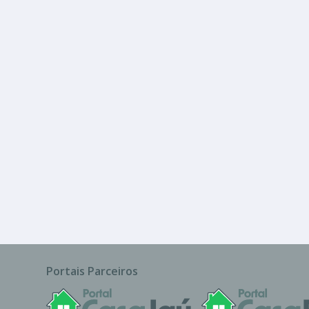
R$ 3.300
Sala ou Salão Comercial
lla
Portais Parceiros