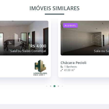
IMÓVEIS SIMILARES
ALUGUEL
R$ 2.800
Sala ou Salão Comercial
Sala ou S
li
Centro
2 Banheiros
10.00 m²