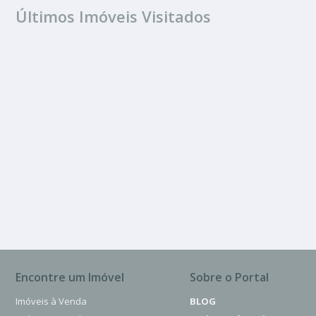
Últimos Imóveis Visitados
ALUGUEL
Jardim Jorge Ata
1 Banheiro
Encontre um Imóvel
Sobre o Portal
Imóveis à Venda
BLOG