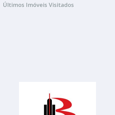
Últimos Imóveis Visitados
ALUGUEL
R$ 2.000
Sala ou Salão Comercial
Centro
1 Banheiro
144.00 m²