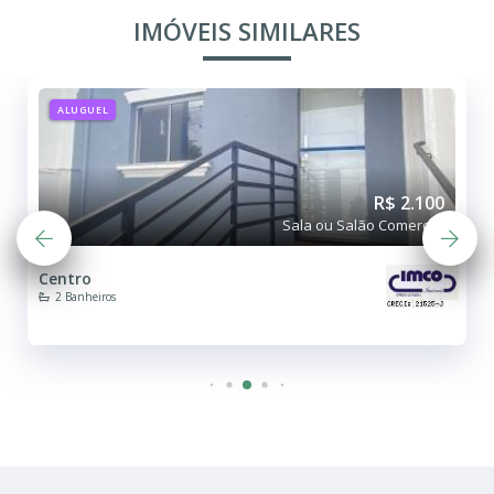
IMÓVEIS SIMILARES
ALUGUEL
R$ 2.100
Sala ou Salão Comercial
Centro
2 Banheiros