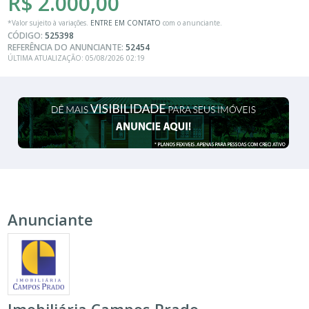
R$ 2.000,00
*Valor sujeito à variações.
ENTRE EM CONTATO
com o anunciante.
CÓDIGO:
525398
REFERÊNCIA DO ANUNCIANTE:
52454
ÚLTIMA ATUALIZAÇÃO: 05/08/2026 02:19
Anunciante
Imobiliária Campos Prado