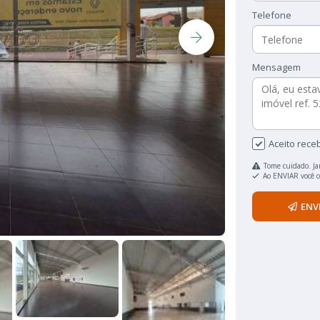
Telefone
Mensagem
Aceito rece
Tome cuidado. Ja
Ao ENVIAR você 
ENV