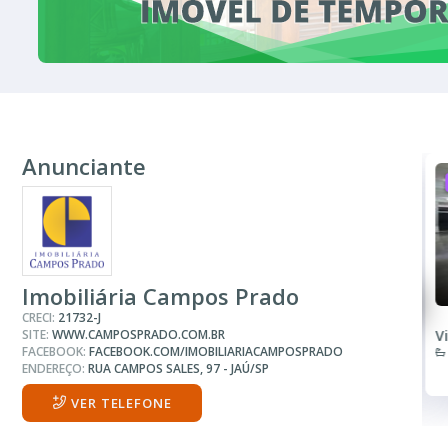
Anunciante
ALUGUEL
R$ consulte
Barracão
Imobiliária Campos Prado
CRECI:
21732-J
SITE:
WWW.CAMPOSPRADO.COM.BR
Jardim Brasilia
V
FACEBOOK:
FACEBOOK.COM/IMOBILIARIACAMPOSPRADO
7 Banheiros
544.00 m²
ENDEREÇO:
RUA CAMPOS SALES, 97 - JAÚ/SP
VER TELEFONE