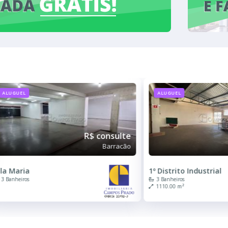
ALUGUEL
ALUGUEL
R$ consulte
Barracão
ila Maria
1º Distrito Industrial
3 Banheiros
3 Banheiros
1110.00 m²