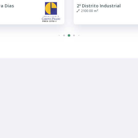
ra Dias
2º Distrito Industrial
2100.00 m²
R$ consulte
Barracão
trial