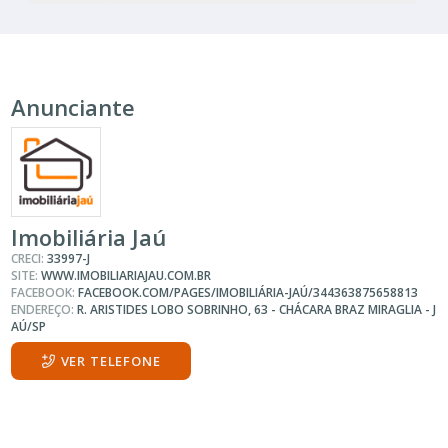
Anunciante
Imobiliária Jaú
CRECI:
33997-J
SITE:
WWW.IMOBILIARIAJAU.COM.BR
FACEBOOK:
FACEBOOK.COM/PAGES/IMOBILIÁRIA-JAÚ/344363875658813
ENDEREÇO:
R. ARISTIDES LOBO SOBRINHO, 63 - CHÁCARA BRAZ MIRAGLIA - J
AÚ/SP
VER TELEFONE