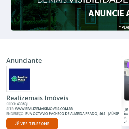
Anunciante
Realizemais Imóveis
CRECI:
43383J
SITE:
WWW.REALIZEMAISIMOVEIS.COM.BR
Ja
ENDEREÇO:
RUA OCTAVIO PACHECO DE ALMEIDA PRADO, 464 - JAÚ/SP
VER TELEFONE