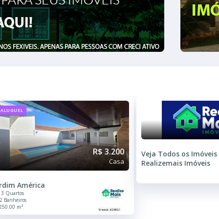
ALUGUEL
R$ 3.200
Veja Todos os Imóveis
Casa
Realizemais Imóveis
rdim América
3 Quartos
2 Banheiros
250.00 m²