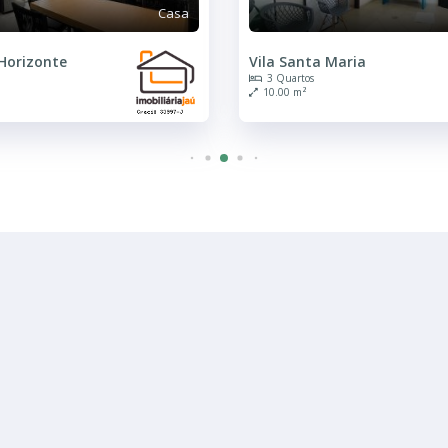
Casa
Horizonte
Vila Santa Maria
3 Quartos
10.00 m²
R$ 3.200
Casa