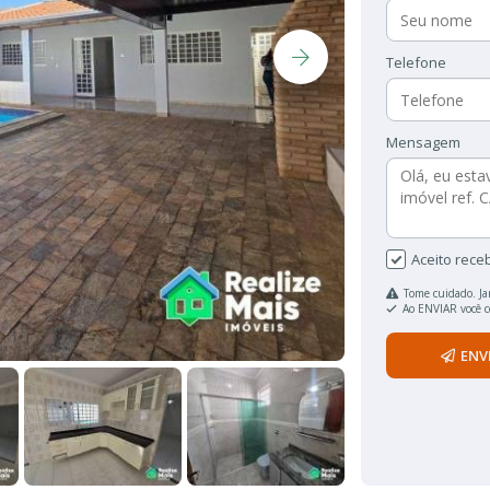
Telefone
Mensagem
Aceito rece
Tome cuidado. Ja
Ao ENVIAR você 
ENV