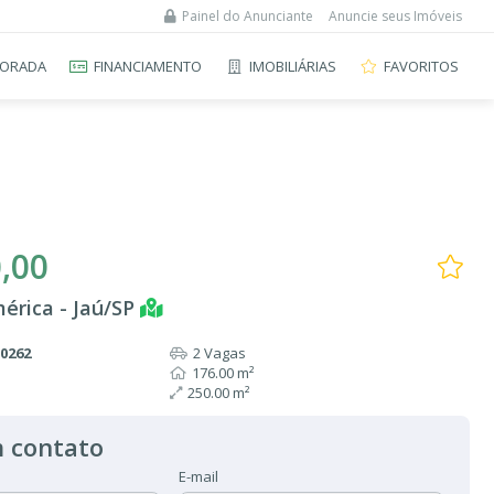
Painel do Anunciante
Anuncie seus Imóveis
ORADA
FINANCIAMENTO
IMOBILIÁRIAS
FAVORITOS
,00
érica - Jaú/SP
A0262
2 Vagas
176.00 m²
250.00 m²
 contato
E-mail