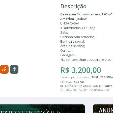
Descrição
Casa com 3 dormitórios, 176 m² 
América - Jaú/SP
LINDA CASA!
3 Dormitórios, (1 suíte);
Sala;
Cozinha com armários;
Banheiro social;
Área de serviço;
Quintal;
Garagem.
*Lazer com churrasqueira, e pisci
R$ 3.200,00
*Valor sujeito à variações.
ENTRE EM CONT
CÓDIGO:
525746
REFERÊNCIA DO ANUNCIANTE:
CA026
ÚLTIMA ATUALIZAÇÃO: 05/08/2026 23:03