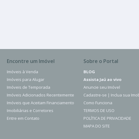
Jardim América
3 Quartos
2 Banheiros
250.00 m²
Encontre um Imóvel
Sobre o Portal
Imóveis à Venda
BLOG
Imóveis para Alugar
Assista Jaú ao vivo
Imóveis de Temporada
Anuncie seu Imóvel
Imóveis Adicionados Recentemente
Cadastre-se | Inclua sua Imob
Imóveis que Aceitam Financiamento
Como Funciona
Imobiliárias e Corretores
TERMOS DE USO
Entre em Contato
POLÍTICA DE PRIVACIDADE
MAPA DO SITE