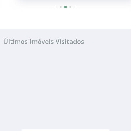
Últimos Imóveis Visitados
ALUGUEL
R$ 2.200
Sala ou Salão Comercial
Chácara Pecioli
41.00 m²