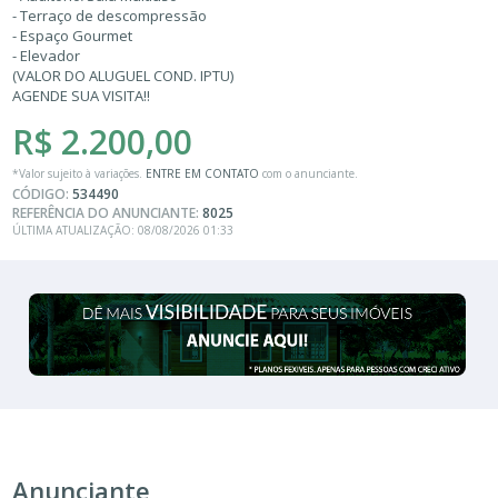
- Terraço de descompressão
- Espaço Gourmet
- Elevador
(VALOR DO ALUGUEL COND. IPTU)
AGENDE SUA VISITA!!
R$ 2.200,00
*Valor sujeito à variações.
ENTRE EM CONTATO
com o anunciante.
CÓDIGO:
534490
REFERÊNCIA DO ANUNCIANTE:
8025
ÚLTIMA ATUALIZAÇÃO: 08/08/2026 01:33
Anunciante