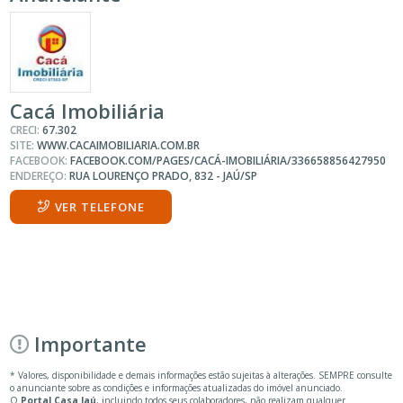
Cacá Imobiliária
CRECI:
67.302
SITE:
WWW.CACAIMOBILIARIA.COM.BR
FACEBOOK:
FACEBOOK.COM/PAGES/CACÁ-IMOBILIÁRIA/336658856427950
ENDEREÇO:
RUA LOURENÇO PRADO, 832 - JAÚ/SP
VER TELEFONE
Importante
* Valores, disponibilidade e demais informações estão sujeitas à alterações. SEMPRE consulte
o anunciante sobre as condições e informações atualizadas do imóvel anunciado.
O
Portal Casa Jaú
, incluindo todos seus colaboradores, não realizam qualquer