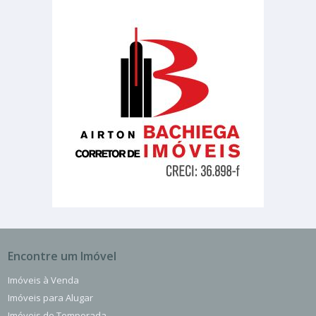
Encontre um Imóvel
Imóveis à Venda
Imóveis para Alugar
Imóveis de Temporada