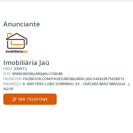
Anunciante
Imobiliária Jaú
CRECI:
33997-J
SITE:
WWW.IMOBILIARIAJAU.COM.BR
FACEBOOK:
FACEBOOK.COM/PAGES/IMOBILIÁRIA-JAÚ/344363875658813
ENDEREÇO:
R. ARISTIDES LOBO SOBRINHO, 63 - CHÁCARA BRAZ MIRAGLIA - J
AÚ/SP
VER TELEFONE