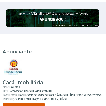
Anunciante
Cacá Imobiliária
CRECI:
67.302
SITE:
WWW.CACAIMOBILIARIA.COM.BR
FACEBOOK:
FACEBOOK.COM/PAGES/CACÁ-IMOBILIÁRIA/336658856427950
ENDEREÇO:
RUA LOURENÇO PRADO, 832 - JAÚ/SP