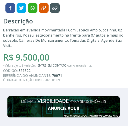
Descrição
Barração em avenida movimentada ! Com Espaço Amplo, cozinha, 02
banheiros, Possui estacionamento na frente para 07 autos e mais no
subsolo. Câmeras De Monitoramento, Tomadas Digitais. Agende Sua
Visita
R$ 9.500,00
*Valor sujeito à variações.
ENTRE EM CONTATO
com o anunciante.
CÓDIGO:
539822
REFERÊNCIA DO ANUNCIANTE:
70071
ÚLTIMA ATUALIZAÇÃO: 08/08/2026 01:09