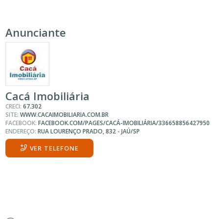
Anunciante
Cacá Imobiliária
CRECI:
67.302
SITE:
WWW.CACAIMOBILIARIA.COM.BR
FACEBOOK:
FACEBOOK.COM/PAGES/CACÁ-IMOBILIÁRIA/336658856427950
ENDEREÇO:
RUA LOURENÇO PRADO, 832 - JAÚ/SP
VER TELEFONE