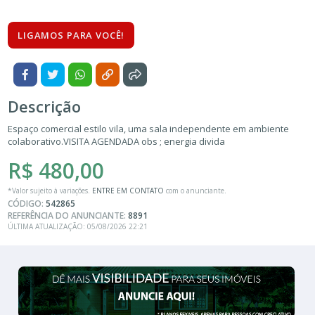
LIGAMOS PARA VOCÊ!
Descrição
Espaço comercial estilo vila, uma sala independente em ambiente
colaborativo.VISITA AGENDADA obs ; energia divida
R$ 480,00
*Valor sujeito à variações.
ENTRE EM CONTATO
com o anunciante.
CÓDIGO:
542865
REFERÊNCIA DO ANUNCIANTE:
8891
ÚLTIMA ATUALIZAÇÃO: 05/08/2026 22:21