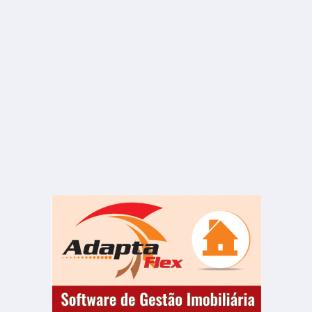
ALUGUEL
R$ 2.300
Sala ou Salão Comercial
Vila Nova
1 Banheiro
150.00 m²