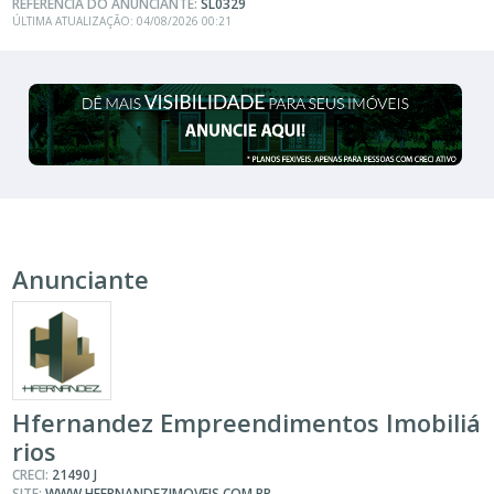
REFERÊNCIA DO ANUNCIANTE:
SL0329
ÚLTIMA ATUALIZAÇÃO: 04/08/2026 00:21
Anunciante
Hfernandez Empreendimentos Imobiliá
rios
CRECI:
21490 J
SITE:
WWW.HFERNANDEZIMOVEIS.COM.BR