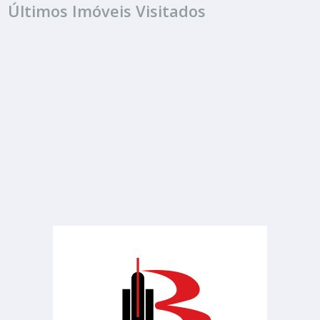
Últimos Imóveis Visitados
ALUGUEL
R$ 3.800
Sala ou Salão Comercial
Chácara Bela Vista
3 Banheiros
130.00 m²