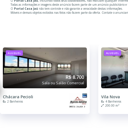
O
Portal Casa Jaú
, incluindo todos seus colaboradores, não realizam qualquer inter
Todas as informações e imagens deste anúncio fazem parte de um anúncio publicitário 
O
Portal Casa Jaú
não tem controle e não garante a veracidade destas informações.
Móveis e demais objetos exibidos nas fotos não fazem parte da oferta. Contate o anuncian
ALUGUEL
ALUGUEL
R$ 8.700
Sala ou Salão Comercial
Chácara Pecioli
Vila Nova
2 Banheiros
4 Banheiros
200.00 m²