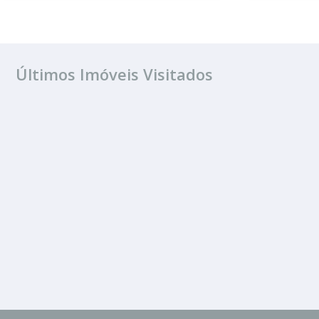
Últimos Imóveis Visitados
ALUGUEL
Jardim Jorge Ata
2 Banheiros
83.00 m²