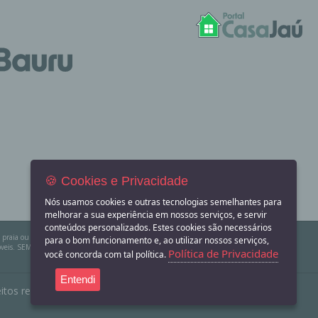
🍪 Cookies e Privacidade
Nós usamos cookies e outras tecnologias semelhantes para
melhorar a sua experiência em nossos serviços, e servir
conteúdos personalizados. Estes cookies são necessários
na praia ou sítio para eventos? Aqui você também encontra! O Portal Casa Jaú apenas divulga
para o bom funcionamento e, ao utilizar nossos serviços,
eis. SEMPRE consulte a imobiliária ou proprietário para confirmar as informações
Política de Privacidade
você concorda com tal política.
Entendi
itos reservados.