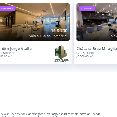
ALUGUEL
ALUGUEL
R$ 8.700
Sala ou Salão Comercial
Sala 
ardim Jorge Atalla
Chácara Braz Miragli
2 Banheiros
1 Banheiro
83.00 m²
500.00 m²
ulte o anunciante sobre as condições e informações atualizadas do imóvel anunciado.