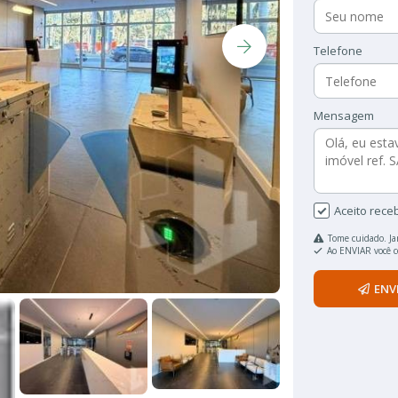
Telefone
Mensagem
Aceito rece
Tome cuidado. Ja
Ao ENVIAR você 
ENV