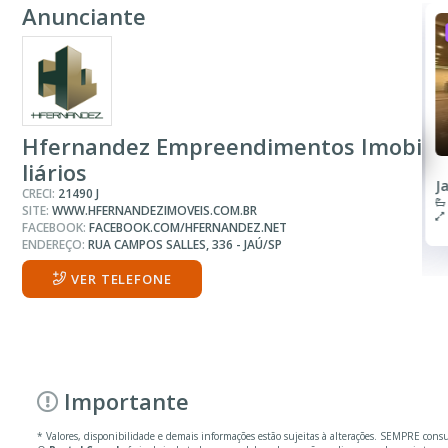
Anunciante
ALUGUEL
R$ 8.000
Sala ou Salão Comercial
Hfernandez Empreendimentos Imobi
liários
Centro
J
CRECI:
21490 J
1 Banheiro
SITE:
WWW.HFERNANDEZIMOVEIS.COM.BR
220.00 m²
FACEBOOK:
FACEBOOK.COM/HFERNANDEZ.NET
ENDEREÇO:
RUA CAMPOS SALLES, 336 - JAÚ/SP
VER TELEFONE
Importante
* Valores, disponibilidade e demais informações estão sujeitas à alterações. SEMPRE cons