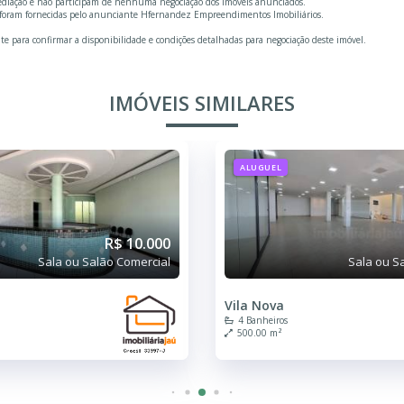
mediação e não participam de nenhuma negociação dos imóveis anunciados.
e foram fornecidas pelo anunciante Hfernandez Empreendimentos Imobiliários.
te para confirmar a disponibilidade e condições detalhadas para negociação deste imóvel.
IMÓVEIS SIMILARES
ALUGUEL
R$ 10.000
Sala ou Salão Comercial
Sala ou S
Vila Nova
4 Banheiros
500.00 m²