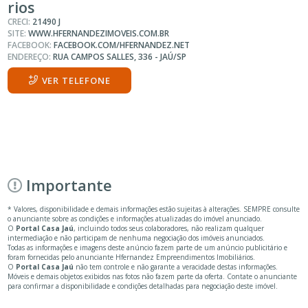
rios
CRECI:
21490 J
SITE:
WWW.HFERNANDEZIMOVEIS.COM.BR
FACEBOOK:
FACEBOOK.COM/HFERNANDEZ.NET
ENDEREÇO:
RUA CAMPOS SALLES, 336 - JAÚ/SP
VER TELEFONE
Importante
* Valores, disponibilidade e demais informações estão sujeitas à alterações. SEMPRE consulte
o anunciante sobre as condições e informações atualizadas do imóvel anunciado.
O
Portal Casa Jaú
, incluindo todos seus colaboradores, não realizam qualquer
intermediação e não participam de nenhuma negociação dos imóveis anunciados.
Todas as informações e imagens deste anúncio fazem parte de um anúncio publicitário e
foram fornecidas pelo anunciante Hfernandez Empreendimentos Imobiliários.
O
Portal Casa Jaú
não tem controle e não garante a veracidade destas informações.
Móveis e demais objetos exibidos nas fotos não fazem parte da oferta. Contate o anunciante
para confirmar a disponibilidade e condições detalhadas para negociação deste imóvel.