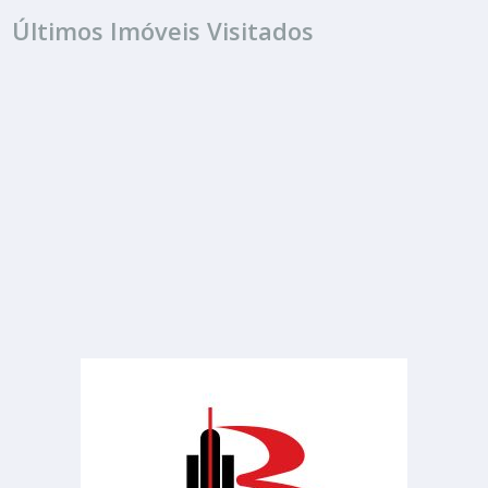
Últimos Imóveis Visitados
ALUGUEL
R$ 3.000
Barracão
Jardim Netinho Prado
2 Banheiros
250.00 m²