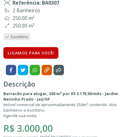
Referência: BA0307
2 Banheiros
250.00 m²
250.00 m²
Escritório
LIGAMOS PARA VOCÊ!
Descrição
Barracão para alugar, 250 m² por R$ 3.170,00/mês - Jardim
Netinho Prado - Jaú/SP
Imóvel comercial de aproximadamente 250m², contendo: dois
banheiros e escritório.
Agende sua visita.
R$ 3.000,00
*Valor sujeito à variações.
ENTRE EM CONTATO
com o anunciante.