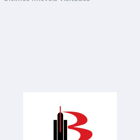
ALUGUEL
R$ 1.500
Sala ou Salão Comercial
Jardim Estádio
3 Banheiros
100.00 m²