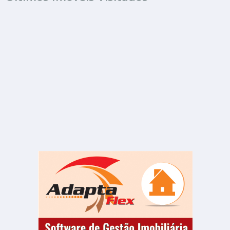
ALUGUEL
R$ 6.500
Casa
Centro
7 Banheiros
980.00 m²