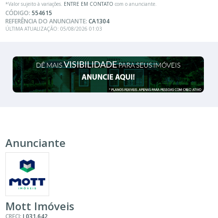
*Valor sujeito à variações.
ENTRE EM CONTATO
com o anunciante.
CÓDIGO:
554615
REFERÊNCIA DO ANUNCIANTE:
CA1304
ÚLTIMA ATUALIZAÇÃO: 05/08/2026 01:03
Anunciante
Mott Imóveis
CRECI:
J 031.642