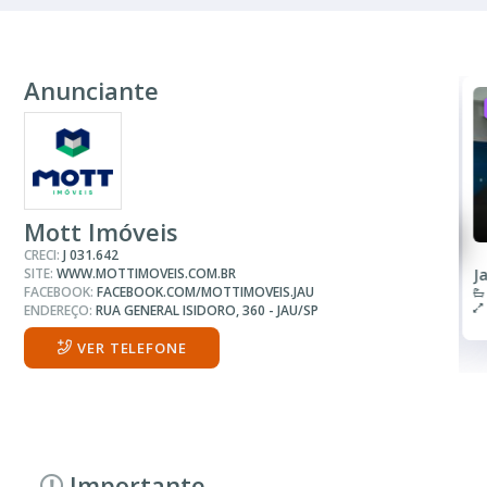
Anunciante
ALUGUEL
R$ 1.500
Sala ou Salão Comercial
Mott Imóveis
CRECI:
J 031.642
SITE:
WWW.MOTTIMOVEIS.COM.BR
Vila Hilst
J
FACEBOOK:
FACEBOOK.COM/MOTTIMOVEIS.JAU
2 Banheiros
50.00 m²
ENDEREÇO:
RUA GENERAL ISIDORO, 360 - JAU/SP
VER TELEFONE
Importante