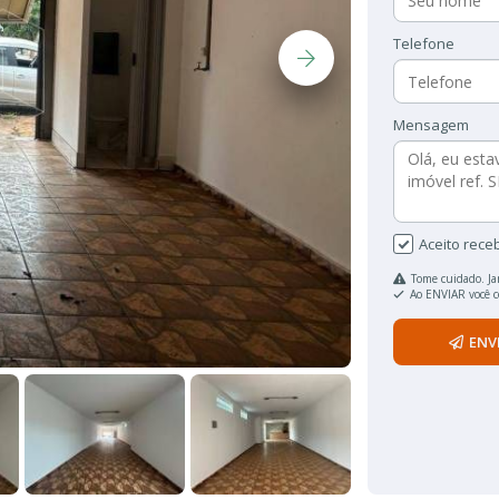
Telefone
Mensagem
Aceito rece
Tome cuidado. Ja
Ao ENVIAR você 
ENV