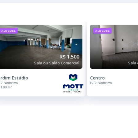
ALUGUEL
ALUGUEL
R$ 1.500
Sala ou Salão Comercial
Sala 
ardim Estádio
Centro
2 Banheiros
2 Banheiros
1.00 m²