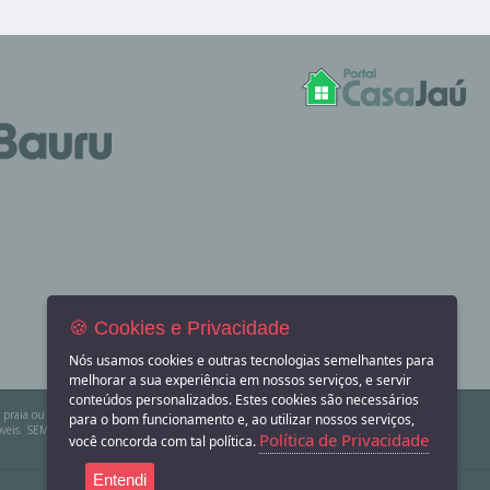
🍪 Cookies e Privacidade
Nós usamos cookies e outras tecnologias semelhantes para
melhorar a sua experiência em nossos serviços, e servir
conteúdos personalizados. Estes cookies são necessários
na praia ou sítio para eventos? Aqui você também encontra! O Portal Casa Jaú apenas divulga
para o bom funcionamento e, ao utilizar nossos serviços,
eis. SEMPRE consulte a imobiliária ou proprietário para confirmar as informações
Política de Privacidade
você concorda com tal política.
Entendi