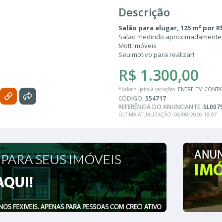
Descrição
Salão para alugar, 125 m² por R
Salão medindo aproximadamente 1
Mott Imóveis
Seu motivo para realizar!
R$ 1.300,00
*Valor sujeito à variações.
ENTRE EM CONT
CÓDIGO:
554717
REFERÊNCIA DO ANUNCIANTE:
SL007
ÚLTIMA ATUALIZAÇÃO: 06/08/2026 18:07