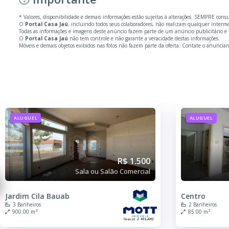
* Valores, disponibilidade e demais informações estão sujeitas à alterações. SEMPRE cons
O
Portal Casa Jaú
, incluindo todos seus colaboradores, não realizam qualquer inter
Todas as informações e imagens deste anúncio fazem parte de um anúncio publicitário e 
O
Portal Casa Jaú
não tem controle e não garante a veracidade destas informações.
Móveis e demais objetos exibidos nas fotos não fazem parte da oferta. Contate o anuncian
ALUGUEL
ALUGUEL
R$ 1.500
Sala ou Salão Comercial
Jardim Cila Bauab
Centro
3 Banheiros
2 Banheiros
900.00 m²
85.00 m²