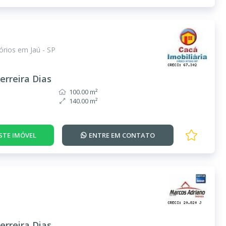
rios em Jaú - SP
erreira Dias
100.00 m²
140.00 m²
STE IMÓVEL
ENTRE EM
CONTATO
erreira Dias