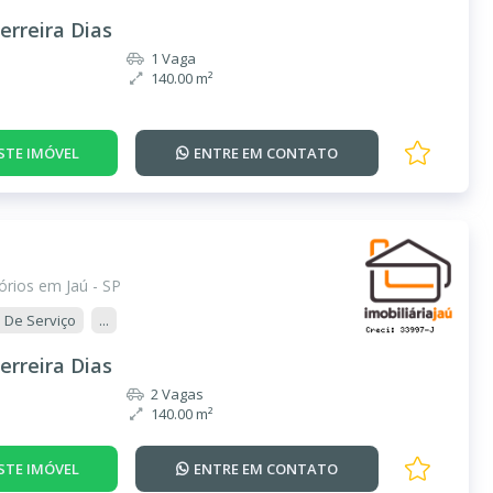
erreira Dias
1 Vaga
140.00 m²
STE IMÓVEL
ENTRE EM
CONTATO
rios em Jaú - SP
 De Serviço
...
erreira Dias
2 Vagas
140.00 m²
STE IMÓVEL
ENTRE EM
CONTATO