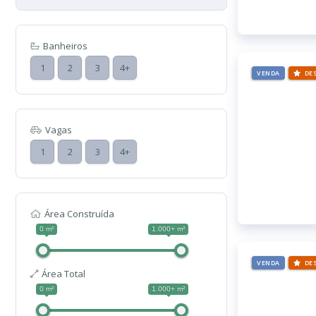
Banheiros
1
2
3
4+
VENDA
DE
Vagas
1
2
3
4+
Área Construída
0 m²
1.000+ m²
VENDA
DE
Área Total
0 m²
1.000+ m²