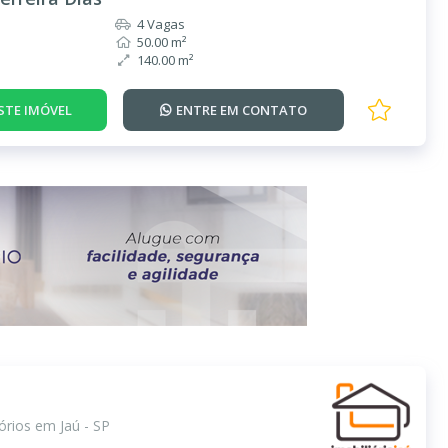
4 Vagas
50.00 m²
140.00 m²
STE IMÓVEL
ENTRE EM
CONTATO
rios em Jaú - SP