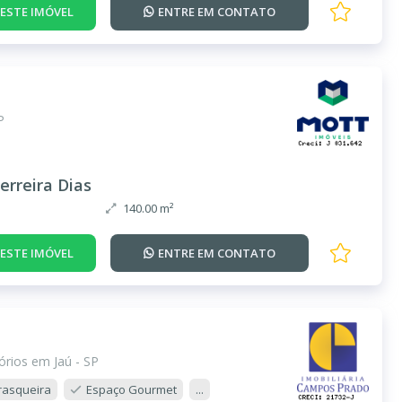
DESTE IMÓVEL
ENTRE EM
CONTATO
P
erreira Dias
140.00 m²
DESTE IMÓVEL
ENTRE EM
CONTATO
rios em Jaú - SP
rasqueira
Espaço Gourmet
...