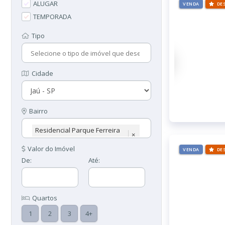
ALUGAR
VENDA
DE
TEMPORADA
Tipo
Cidade
Bairro
Residencial Parque Ferreira
×
Dias
Valor do Imóvel
VENDA
DE
De:
Até:
Quartos
1
2
3
4+