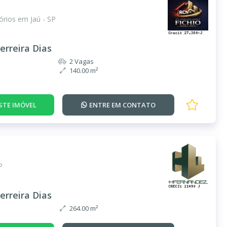
rios em Jaú - SP
erreira Dias
2 Vagas
140.00 m²
STE IMÓVEL
ENTRE EM
CONTATO
P
erreira Dias
264.00 m²