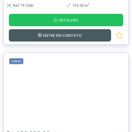
Ref: TE1040
153.00 m²
DETALHES
ENTRE EM
CONTATO
VENDA