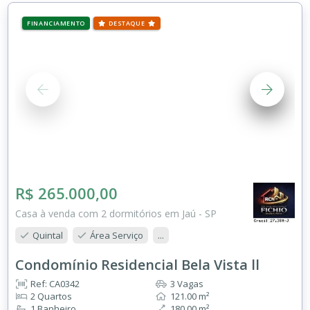
FINANCIAMENTO
DESTAQUE
R$ 265.000,00
Casa à venda com 2 dormitórios em Jaú - SP
Quintal
Área Serviço
...
Condomínio Residencial Bela Vista ll
Ref: CA0342
3 Vagas
2 Quartos
121.00 m²
1 Banheiro
180.00 m²