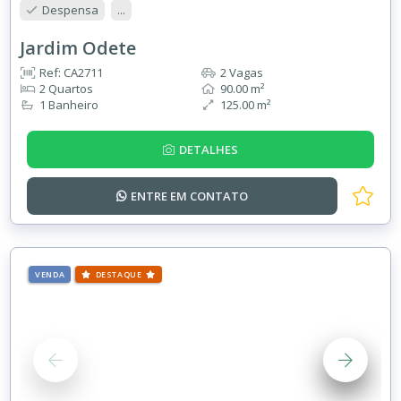
Despensa
...
Jardim Odete
Ref: CA2711
2 Vagas
2 Quartos
90.00 m²
1 Banheiro
125.00 m²
DETALHES
ENTRE EM
CONTATO
VENDA
DESTAQUE