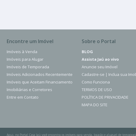
Encontre um Imóvel
Sobre o Portal
Imóveis à Venda
BLOG
Imóveis para Alugar
Assista Jaú ao vivo
Imóveis de Temporada
Anuncie seu Imóvel
Imóveis Adicionados Recentemente
Cadastre-se | Inclua sua Imob
Imóveis que Aceitam Financiamento
Como Funciona
Imobiliárias e Corretores
TERMOS DE USO
Entre em Contato
POLÍTICA DE PRIVACIDADE
MAPA DO SITE
Aqui, no Portal Casa Jaú você encontra os imóveis para venda, locação e aluguel de temporad