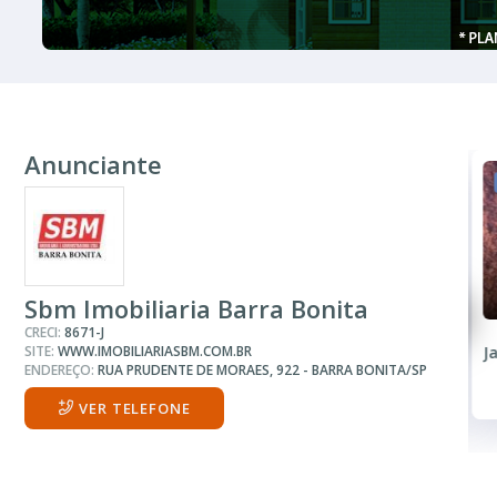
Anunciante
VENDA
R$ 350.000
Casa
Sbm Imobiliaria Barra Bonita
CRECI:
8671-J
SITE:
WWW.IMOBILIARIASBM.COM.BR
Vila Narcisa
J
ENDEREÇO:
RUA PRUDENTE DE MORAES, 922 - BARRA BONITA/SP
VER TELEFONE