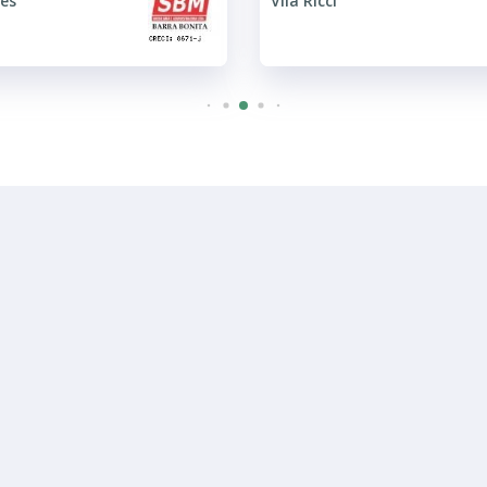
ês
Vila Ricci
R$ 400.000
Casa
aia