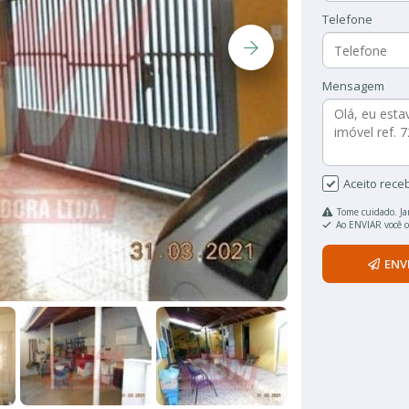
Telefone
Mensagem
Aceito rece
Tome cuidado. Ja
Ao ENVIAR você 
ENV