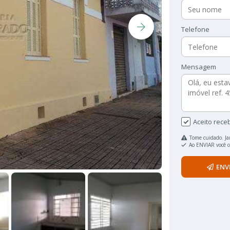
Telefone
Mensagem
Aceito rece
Tome cuidado. Ja
Ao ENVIAR você 
ENV