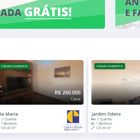
FINANCIAMENTO
FINANCIAMENTO
R$ 260.000
Casa
ila Maria
Jardim Odete
2 Quartos
2 Quartos
1 Banheiro
1 Banheiro
125.00 m²
125.00 m²