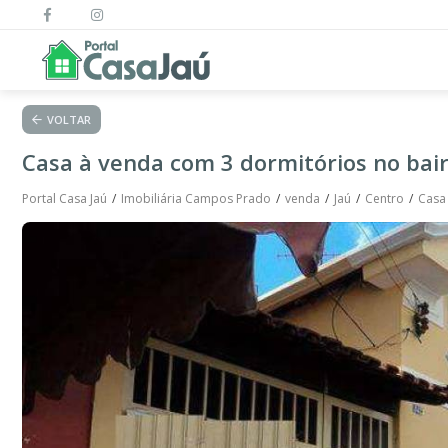
VOLTAR
Casa à venda com 3 dormitórios no bair
Portal Casa Jaú
Imobiliária Campos Prado
venda
Jaú
Centro
Casa 