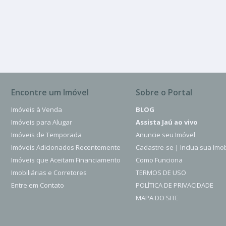
Centro
3 Quartos
2 Banheiros
180.00 m²
Encontre um Imóvel
Sobre o Portal
Imóveis à Venda
BLOG
Imóveis para Alugar
Assista Jaú ao vivo
Imóveis de Temporada
Anuncie seu Imóvel
Imóveis Adicionados Recentemente
Cadastre-se | Inclua sua Imob
Imóveis que Aceitam Financiamento
Como Funciona
Imobiliárias e Corretores
TERMOS DE USO
Entre em Contato
POLÍTICA DE PRIVACIDADE
MAPA DO SITE