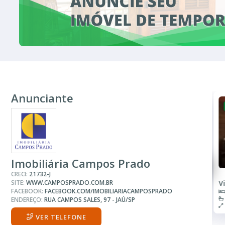
Anunciante
FINANCIAMENTO
R$ 200.000
Casa
Imobiliária Campos Prado
CRECI:
21732-J
SITE:
WWW.CAMPOSPRADO.COM.BR
Jardim Nova Jaú
V
FACEBOOK:
FACEBOOK.COM/IMOBILIARIACAMPOSPRADO
1 Quarto
1 Banheiro
ENDEREÇO:
RUA CAMPOS SALES, 97 - JAÚ/SP
125.00 m²
VER TELEFONE