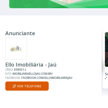
Anunciante
VENDA
R$ 83.000
Terreno
Ello Imobiliária - Jaú
CRECI:
038931-J
SITE:
IMOBILIARIAELLOJAU.COM.BR/
Residencial Pedro Julian
S
FACEBOOK:
FACEBOOK.COM/ELLOIMOBILIARIAJAU
200.00 m²
VER TELEFONE