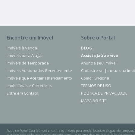
Encontre um Imóvel
Sobre o Portal
Imóveis à Venda
BLOG
Imóveis para Alugar
Assista Jaú ao vivo
Imóveis de Temporada
Anuncie seu Imóvel
Imóveis Adicionados Recentemente
Cadastre-se | Inclua sua Imob
Imóveis que Aceitam Financiamento
Como Funciona
Imobiliárias e Corretores
TERMOS DE USO
Entre em Contato
POLÍTICA DE PRIVACIDADE
MAPA DO SITE
Aqui, no Portal Casa Jaú você encontra os imóveis para venda, locação e aluguel de temporad
as informações cadastradas pelos usuários como um sistema de classificados. Não nos respo