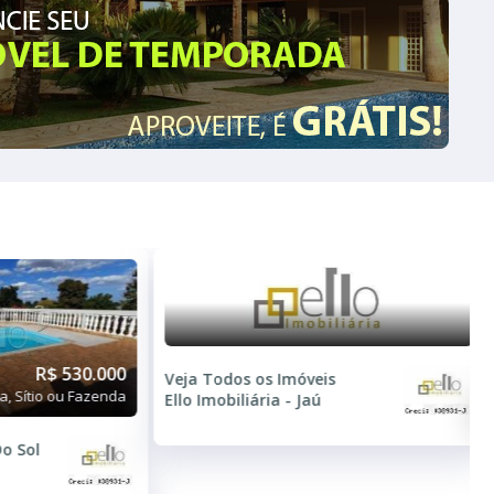
VENDA
R$ 490.000
R$ 530.000
, Sítio ou Fazenda
Chácara, Sítio ou Fazenda
o
Condomínio Morada Do Sol
3 Quartos
2 Banheiros