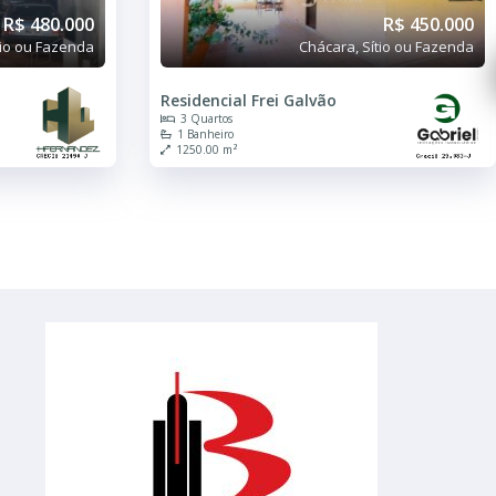
R$ 450.000
Chácara, Sítio ou Fazenda
Chácara, Síti
ei Galvão
Condomínio São Luiz
3 Quartos
960.00 m²