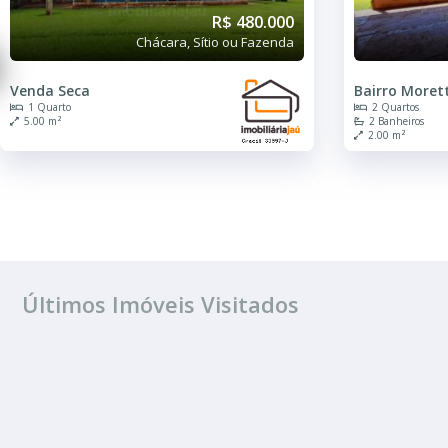
80.000
R$ 430.000
 Fazenda
Chácara, Sítio ou Fazenda
Bairro Moretti
2 Quartos
2 Banheiros
2.00 m²
Últimos Imóveis Visitados
VENDA