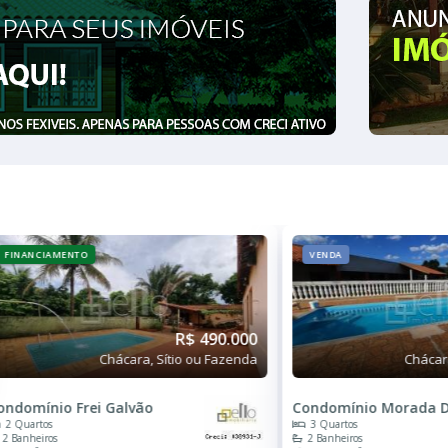
VENDA
FINANCIAMENTO
R$ 480.000
Chácara, Sítio ou Fazenda
Chácara
ndomínio Eldorado
Condomínio Frei Galvã
2 Quartos
2 Quartos
2 Banheiros
2 Banheiros