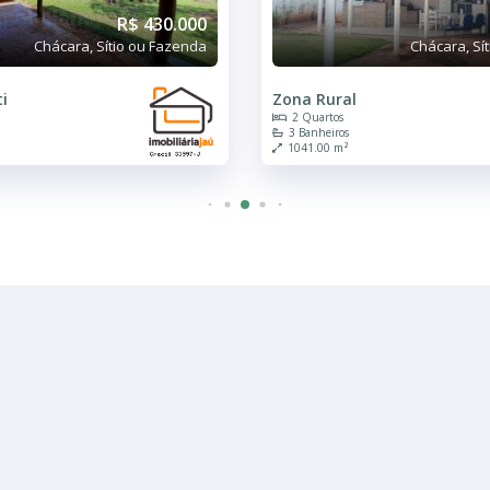
R$ 480.000
Chácara, Sítio ou Fazenda
Zona Rural
Residencial Fr
2 Quartos
3 Quartos
3 Banheiros
1 Banheiro
1041.00 m²
1250.00 m²
R$ 480.000