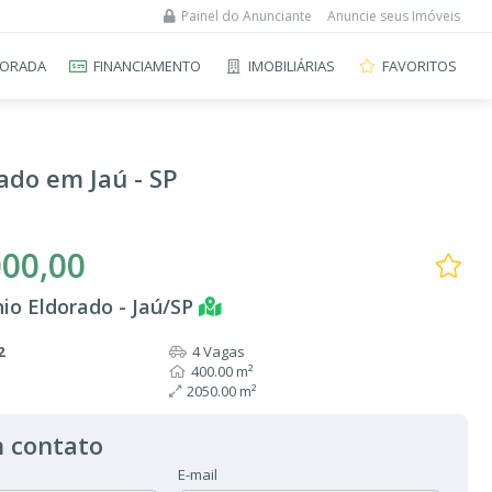
Painel do Anunciante
Anuncie seus Imóveis
ORADA
FINANCIAMENTO
IMOBILIÁRIAS
FAVORITOS
ado em Jaú - SP
000,00
io Eldorado - Jaú/SP
2
4 Vagas
400.00 m²
2050.00 m²
 contato
E-mail