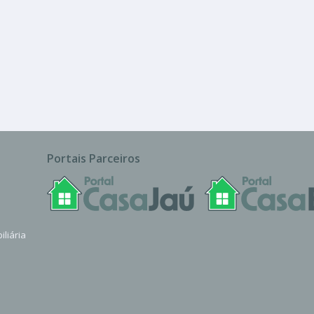
Chácara, Sítio ou Fazenda
orado
Portais Parceiros
iliária