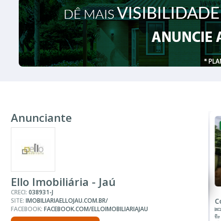
Anunciante
Ello Imobiliária - Jaú
CRECI:
038931-J
SITE:
IMOBILIARIAELLOJAU.COM.BR/
Co
FACEBOOK:
FACEBOOK.COM/ELLOIMOBILIARIAJAU