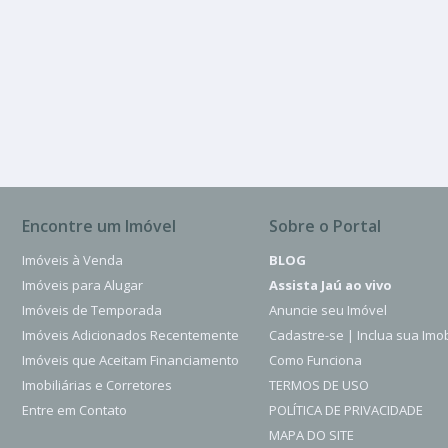
Condomínio Eld
2 Quartos
2 Banheiros
2050.00 m²
Encontre um Imóvel
Sobre o Portal
Imóveis à Venda
BLOG
Imóveis para Alugar
Assista Jaú ao vivo
Imóveis de Temporada
Anuncie seu Imóvel
Imóveis Adicionados Recentemente
Cadastre-se | Inclua sua Imob
Imóveis que Aceitam Financiamento
Como Funciona
Imobiliárias e Corretores
TERMOS DE USO
Entre em Contato
POLÍTICA DE PRIVACIDADE
MAPA DO SITE