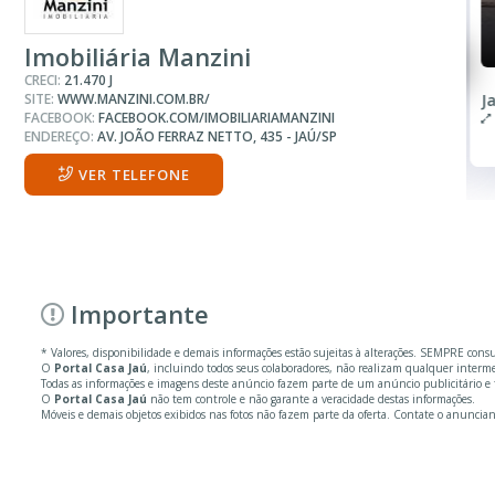
R$ 398.000
Terreno
Imobiliária Manzini
CRECI:
21.470 J
SITE:
WWW.MANZINI.COM.BR/
Centro
J
FACEBOOK:
FACEBOOK.COM/IMOBILIARIAMANZINI
ENDEREÇO:
AV. JOÃO FERRAZ NETTO, 435 - JAÚ/SP
VER TELEFONE
Importante
* Valores, disponibilidade e demais informações estão sujeitas à alterações. SEMPRE cons
O
Portal Casa Jaú
, incluindo todos seus colaboradores, não realizam qualquer inter
Todas as informações e imagens deste anúncio fazem parte de um anúncio publicitário e 
O
Portal Casa Jaú
não tem controle e não garante a veracidade destas informações.
Móveis e demais objetos exibidos nas fotos não fazem parte da oferta. Contate o anuncian