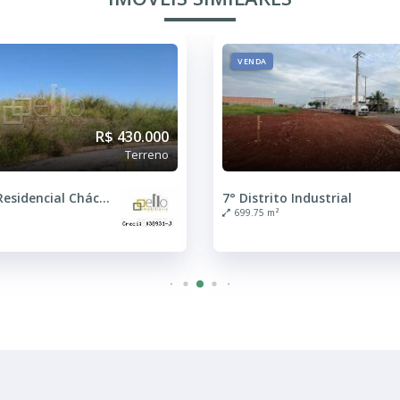
VENDA
R$ 430.000
Terreno
Condomínio Residencial Chácaras do Botelho
7° Distrito Industrial
699.75 m²