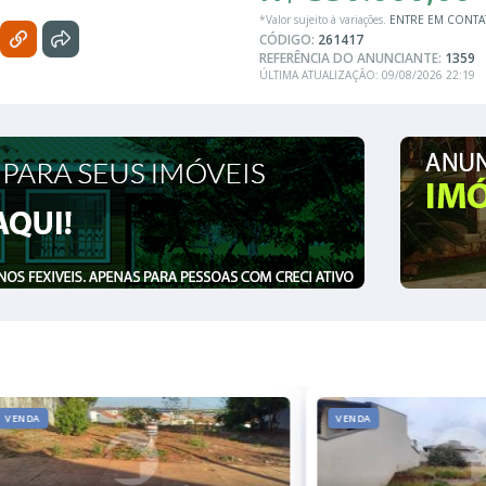
*Valor sujeito à variações.
ENTRE EM CONT
CÓDIGO:
261417
REFERÊNCIA DO ANUNCIANTE:
1359
ÚLTIMA ATUALIZAÇÃO: 09/08/2026 22:19
VENDA
VENDA