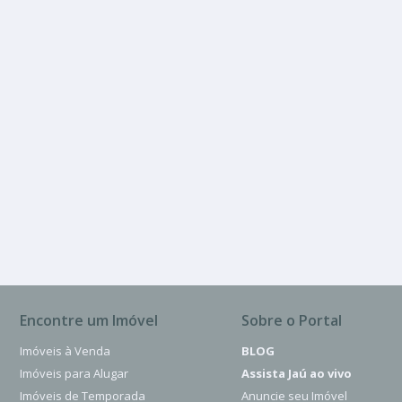
VENDA
Jardim Olímpia
500.00 m²
Encontre um Imóvel
Sobre o Portal
Imóveis à Venda
BLOG
Imóveis para Alugar
Assista Jaú ao vivo
Imóveis de Temporada
Anuncie seu Imóvel