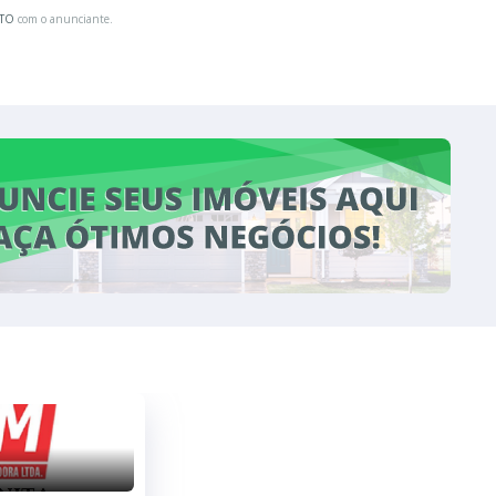
ATO
com o anunciante.