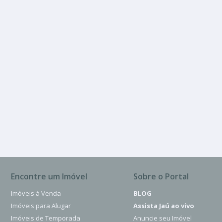
VENDA
Dunas Do Tiete
Encontre um Imóvel
Sobre o Portal
Imóveis à Venda
BLOG
Imóveis para Alugar
Assista Jaú ao vivo
Imóveis de Temporada
Anuncie seu Imóvel