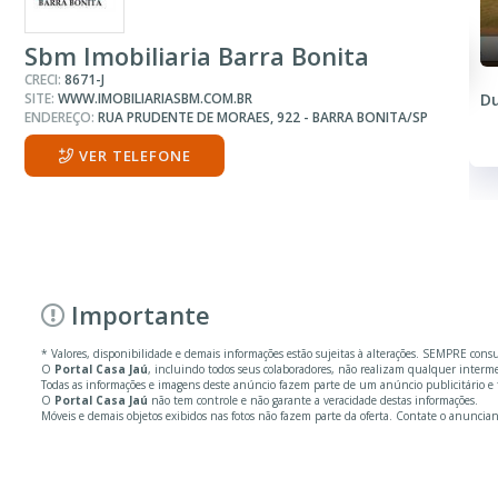
Sbm Imobiliaria Barra Bonita
CRECI:
8671-J
SITE:
WWW.IMOBILIARIASBM.COM.BR
Du
ENDEREÇO:
RUA PRUDENTE DE MORAES, 922 - BARRA BONITA/SP
VER TELEFONE
Importante
* Valores, disponibilidade e demais informações estão sujeitas à alterações. SEMPRE cons
O
Portal Casa Jaú
, incluindo todos seus colaboradores, não realizam qualquer inter
Todas as informações e imagens deste anúncio fazem parte de um anúncio publicitário e 
O
Portal Casa Jaú
não tem controle e não garante a veracidade destas informações.
Móveis e demais objetos exibidos nas fotos não fazem parte da oferta. Contate o anuncian