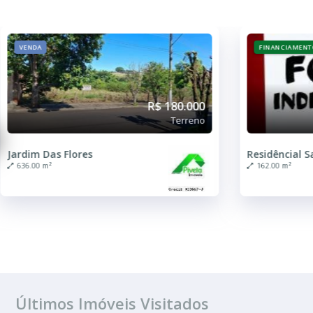
FINANCIAMENTO
VENDA
R$ 140.000
Terreno
Residêncial Santa Clara
Não Informa
162.00 m²
1500.00 m²
Últimos Imóveis Visitados