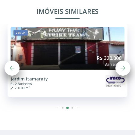
IMÓVEIS SIMILARES
VENDA
R$ 320.000
Barracão
Jardim Itamaraty
2 Banheiros
250.00 m²