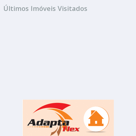
Últimos Imóveis Visitados
VENDA
R$ 315.000
Barracão
Jardim Pires I
2 Banheiros
140.00 m²