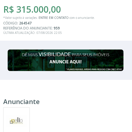
R$ 315.000,00
*Valor sujeito à variações.
ENTRE EM CONTATO
com o anunciante.
CÓDIGO:
264547
REFERÊNCIA DO ANUNCIANTE:
959
ÚLTIMA ATUALIZAÇÃO: 07/08/2026 22:05
Anunciante