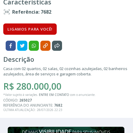
Características
Referência: 7682
LIGAMOS PARA VOCÊ!
Descrição
Casa com 02 quartos, 02 salas, 02 cozinhas azulejadas, 02 banheiros
azulejados, área de serviços e garagem coberta.
R$ 280.000,00
*Valor sujeito à variações.
ENTRE EM CONTATO
com o anunciante.
CÓDIGO:
265027
REFERÊNCIA DO ANUNCIANTE:
7682
ÚLTIMA ATUALIZAÇÃO: 28/07/2026 22:23