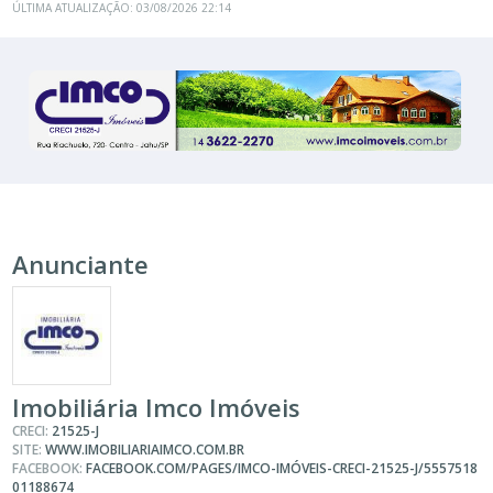
ÚLTIMA ATUALIZAÇÃO: 03/08/2026 22:14
Anunciante
Imobiliária Imco Imóveis
CRECI:
21525-J
SITE:
WWW.IMOBILIARIAIMCO.COM.BR
FACEBOOK:
FACEBOOK.COM/PAGES/IMCO-IMÓVEIS-CRECI-21525-J/5557518
01188674