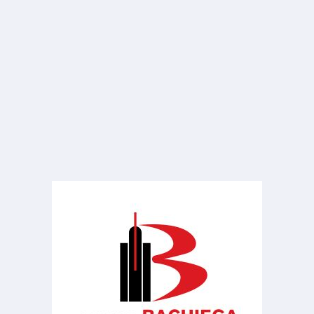
VENDA
R$ 140.000
Terreno
Residencial Campo Belo
180.00 m²