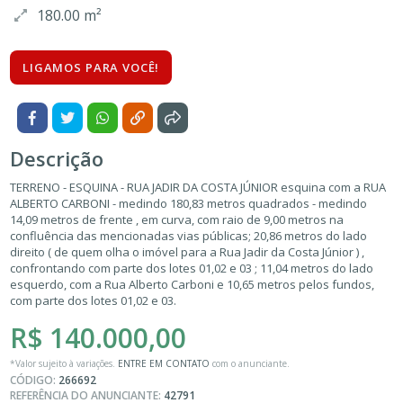
180.00 m²
LIGAMOS PARA VOCÊ!
Descrição
TERRENO - ESQUINA - RUA JADIR DA COSTA JÚNIOR esquina com a RUA
ALBERTO CARBONI - medindo 180,83 metros quadrados - medindo
14,09 metros de frente , em curva, com raio de 9,00 metros na
confluência das mencionadas vias públicas; 20,86 metros do lado
direito ( de quem olha o imóvel para a Rua Jadir da Costa Júnior ) ,
confrontando com parte dos lotes 01,02 e 03 ; 11,04 metros do lado
esquerdo, com a Rua Alberto Carboni e 10,65 metros pelos fundos,
com parte dos lotes 01,02 e 03.
R$ 140.000,00
*Valor sujeito à variações.
ENTRE EM CONTATO
com o anunciante.
CÓDIGO:
266692
REFERÊNCIA DO ANUNCIANTE:
42791