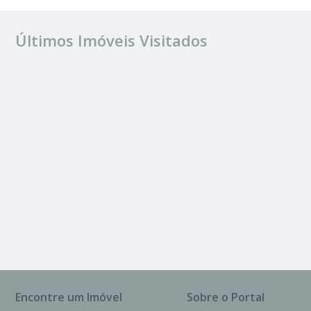
Últimos Imóveis Visitados
VENDA
Frente Ao Condomí
Encontre um Imóvel
Sobre o Portal