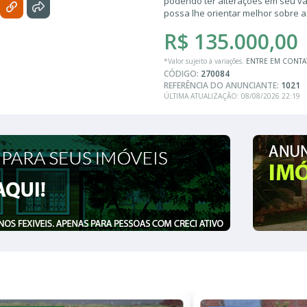
podendo ter alterações em seu valo
possa lhe orientar melhor sobre 
R$ 135.000,00
*Valor sujeito à variações.
ENTRE EM CONT
CÓDIGO:
270084
REFERÊNCIA DO ANUNCIANTE:
1021
ÚLTIMA ATUALIZAÇÃO: 08/08/2026 22:19