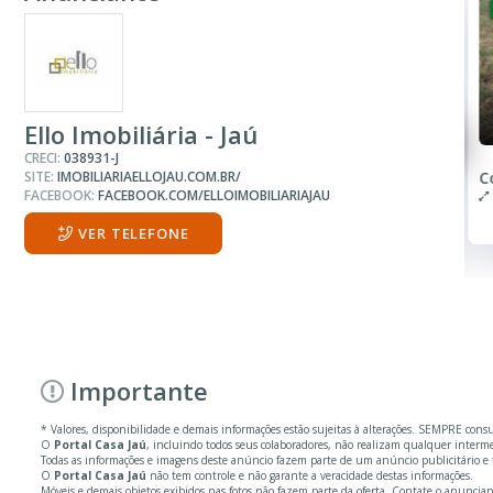
VENDA
R$ 135.000
Terreno
Ello Imobiliária - Jaú
CRECI:
038931-J
SITE:
IMOBILIARIAELLOJAU.COM.BR/
Frente Ao Condomínio São Joaquim
FACEBOOK:
FACEBOOK.COM/ELLOIMOBILIARIAJAU
VER TELEFONE
Importante
* Valores, disponibilidade e demais informações estão sujeitas à alterações. SEMPRE cons
O
Portal Casa Jaú
, incluindo todos seus colaboradores, não realizam qualquer inter
Todas as informações e imagens deste anúncio fazem parte de um anúncio publicitário e fo
O
Portal Casa Jaú
não tem controle e não garante a veracidade destas informações.
Móveis e demais objetos exibidos nas fotos não fazem parte da oferta. Contate o anuncian