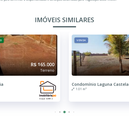
IMÓVEIS SIMILARES
O
VENDA
R$ 165.000
Terreno
ia
Condomínio Laguna Castel
1.01 m²