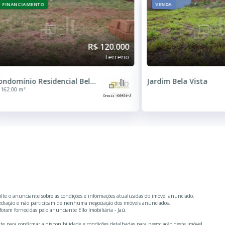
FINANCIAMENTO
VENDA
R$ 120.000
Terreno
Condomínio Residencial Bela Vista ll
Jardim Bela Vista
162.00 m²
ulte o anunciante sobre as condições e informações atualizadas do imóvel anunciado.
mediação e não participam de nenhuma negociação dos imóveis anunciados.
ram fornecidas pelo anunciante Ello Imobiliária - Jaú.
te para confirmar a disponibilidade e condições detalhadas para negociação deste imóvel.