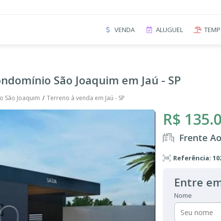
VENDA
ALUGUEL
TEMP
ondomínio São Joaquim em Jaú - SP
o São Joaquim
Terreno à venda em Jaú - SP
R$ 135.
Frente Ao
Referência: 10
Entre em
Nome