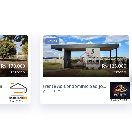
VENDA
R$ 170.000
R$ 125.000
Terreno
Terreno
an
Frente Ao Condomínio São Joaquim
162.00 m²