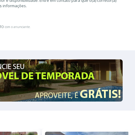
r e disponibilidade. Entre em contato para que o(a) corretor(a)
as informações.
ATO
com o anunciante.