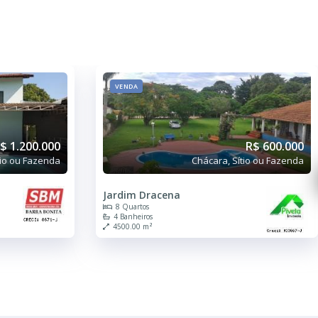
VENDA
$ 1.200.000
R$ 600.000
tio ou Fazenda
Chácara, Sítio ou Fazenda
Jardim Dracena
8 Quartos
4 Banheiros
4500.00 m²