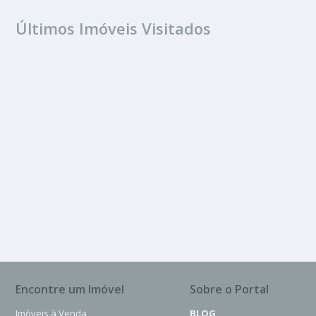
Últimos Imóveis Visitados
VENDA
Jardim Lucemar
Encontre um Imóvel
Sobre o Portal
Imóveis à Venda
BLOG