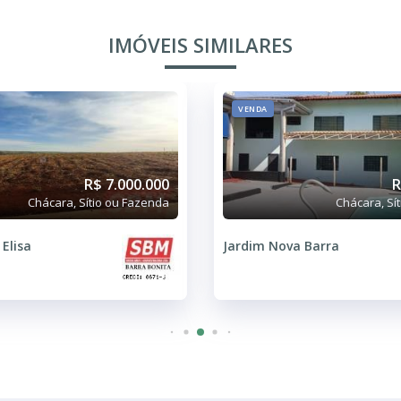
IMÓVEIS SIMILARES
VENDA
R$ 7.000.000
R
Chácara, Sítio ou Fazenda
Chácara, Sí
Elisa
Jardim Nova Barra