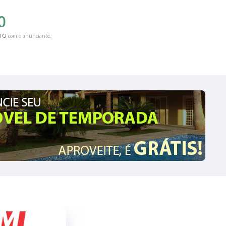
0
ATO
com o anunciante.