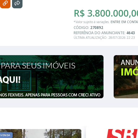
R$ 3.800.000,0
*Valor sujeito à variações.
ENTRE EM CONT
CÓDIGO:
270892
REFERÊNCIA DO ANUNCIANTE:
4643
ÚLTIMA ATUALIZAÇÃO: 28/07/2026 22:23
VENDA