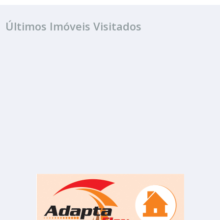
Últimos Imóveis Visitados
VENDA
R$ 420.000
Casa
Sob Consulta
1 Quarto
4 Banheiros
410.00 m²