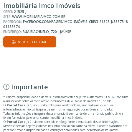
Imobiliária Imco Imóveis
CRECI:
21525-J
SITE:
WWW.IMOBILIARIAIMCO.COM.BR
FACEBOOK:
FACEBOOK.COM/PAGES/IMCO-IMÓVEIS-CRECI-21525-J/5557518
01188674
ENDEREÇO:
RUA RIACHUELO, 720 - JAÚ/SP
VER TELEFONE
Importante
* Valores, disponibilidade e demais informações estão sujeitas à alterações. SEMPRE consulte
o anunciante sobre as condições e informações atualizadas do imóvel anunciado.
O
Portal Casa Jaú
, incluindo todos seus colaboradores, não realizam qualquer
intermediação e não participam de nenhuma negociação dos imóveis anunciados.
Todas as informações e imagens deste anúncio fazem parte de um anúncio publicitário e
foram fornecidas pelo anunciante Imobiliária Imco Imóveis.
O
Portal Casa Jaú
não tem controle e não garante a veracidade destas informações.
Móveis e demais objetos exibidos nas fotos não fazem parte da oferta. Contate o anunciante
para confirmar a disponibilidade e condições detalhadas para negociação deste imóvel.