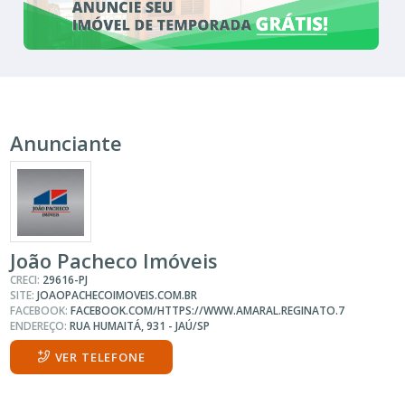
Anunciante
João Pacheco Imóveis
CRECI:
29616-PJ
SITE:
JOAOPACHECOIMOVEIS.COM.BR
FACEBOOK:
FACEBOOK.COM/HTTPS://WWW.AMARAL.REGINATO.7
ENDEREÇO:
RUA HUMAITÁ, 931 - JAÚ/SP
VER TELEFONE