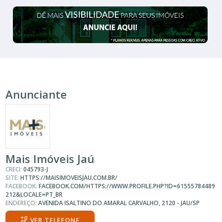
Anunciante
Mais Imóveis Jaú
CRECI:
045793-J
SITE:
HTTPS://MAISIMOVEISJAU.COM.BR/
FACEBOOK:
FACEBOOK.COM/HTTPS://WWW.PROFILE.PHP?ID=61555784489
212&LOCALE=PT_BR
ENDEREÇO:
AVENIDA ISALTINO DO AMARAL CARVALHO, 2120 - JAU/SP
VER TELEFONE