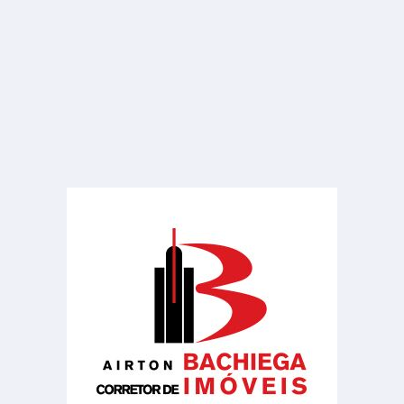
R$ 400.000
Barracão
Centro
1 Banheiro
283.00 m²