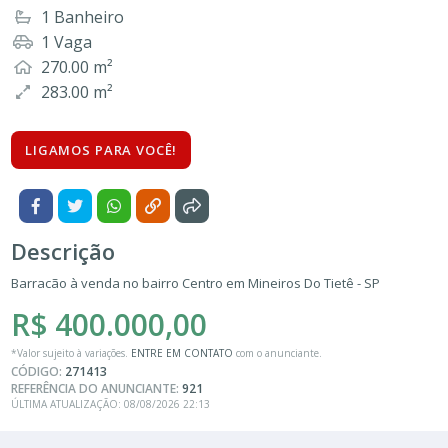
1 Banheiro
1 Vaga
270.00 m²
283.00 m²
LIGAMOS PARA VOCÊ!
Descrição
Barracão à venda no bairro Centro em Mineiros Do Tietê - SP
R$ 400.000,00
*Valor sujeito à variações.
ENTRE EM CONTATO
com o anunciante.
CÓDIGO:
271413
REFERÊNCIA DO ANUNCIANTE:
921
ÚLTIMA ATUALIZAÇÃO: 08/08/2026 22:13