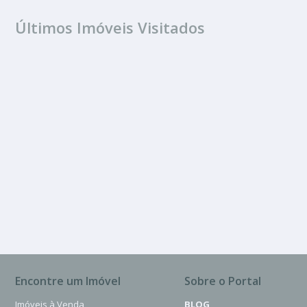
Últimos Imóveis Visitados
VENDA
Vila Ivan
6 Banheiros
500.00 m²
Encontre um Imóvel
Sobre o Portal
Imóveis à Venda
BLOG