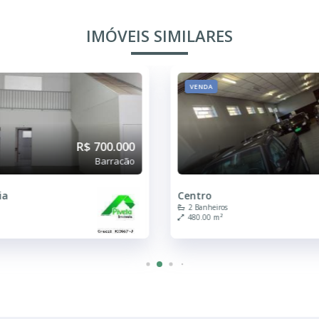
IMÓVEIS SIMILARES
FINANCIAMENTO
R$ 690.000
Barracão
Jardim Olímpia
2 Banheiros
225.00 m²