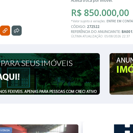
Aceita troca por imóvel.
R$ 850.000,00
*Valor sujeito à variações.
ENTRE EM CONT
CÓDIGO:
272522
REFERÊNCIA DO ANUNCIANTE:
BA001
ÚLTIMA ATUALIZAÇÃO: 05/08/2026 22:37
VENDA