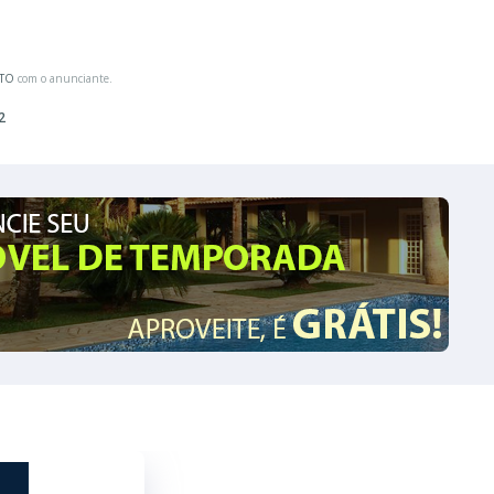
ATO
com o anunciante.
2