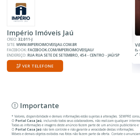
Império Imóveis Jaú
CRECI:
32.011-J
SITE:
WWW.IMPERIOIMOVEISJAU.COM.BR
Vi
FACEBOOK:
FACEBOOK.COM/IMPERIOIMOVEISJAU/
ENDEREÇO:
RUA RUA SETE DE SETEMBRO, 454 - CENTRO - JAÚ/SP
VER TELEFONE
Importante
* Valores, disponibilidade e demais informações estão sujeitas à alterações. SEMPRE cons
O
Portal Casa Jaú
, incluindo todos seus colaboradores, não realizam qualquer inter
Todas as informações e imagens deste anúncio fazem parte de um anúncio publicitário e 
O
Portal Casa Jaú
não tem controle e não garante a veracidade destas informações.
Móveis e demais objetos exibidos nas fotos não fazem parte da oferta. Contate o anuncian