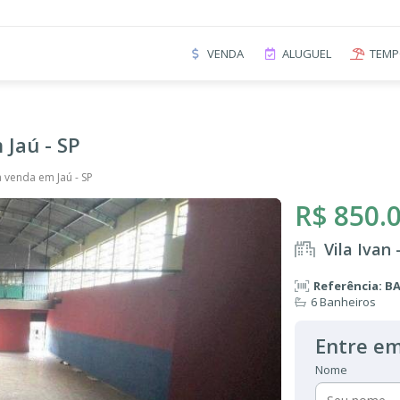
VENDA
ALUGUEL
TEMP
 Jaú - SP
 venda em Jaú - SP
R$ 850.
Vila Ivan 
Referência: B
6 Banheiros
Entre em
Nome