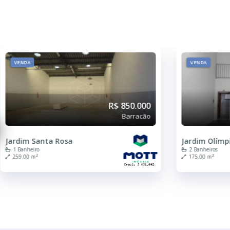
VENDA
VENDA
R$ 700.000
Barracão
Jardim Olímpia
Centro
2 Banheiros
2 Banheiros
175.00 m²
480.00 m²