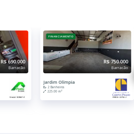
FINANCIAMENTO
R$ 750.000
R$ 850.000
Barracão
Barracão
Vila Alves de Almeida
500.00 m²