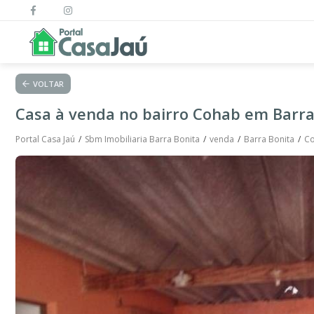
VOLTAR
Casa à venda no bairro Cohab em Barra 
Portal Casa Jaú
Sbm Imobiliaria Barra Bonita
venda
Barra Bonita
C