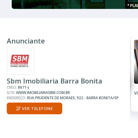
Anunciante
VENDA
R$ 180.000
Casa
Sbm Imobiliaria Barra Bonita
CRECI:
8671-J
SITE:
WWW.IMOBILIARIASBM.COM.BR
Vila Narcisa
V
ENDEREÇO:
RUA PRUDENTE DE MORAES, 922 - BARRA BONITA/SP
VER TELEFONE