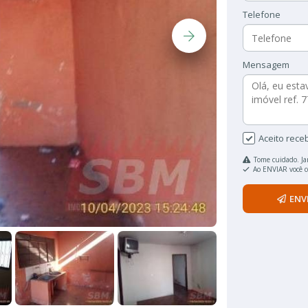
Telefone
Mensagem
Aceito rece
Tome cuidado. Ja
Ao ENVIAR você 
ENV