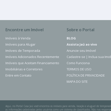
Encontre um Imóvel
Sobre o Portal
Imóveis à Venda
BLOG
Imóveis para Alugar
Assista Jaú ao vivo
Imóveis de Temporada
Anuncie seu Imóvel
Imóveis Adicionados Recentemente
Cadastre-se | Inclua sua Imob
Imóveis que Aceitam Financiamento
Como Funciona
Imobiliárias e Corretores
TERMOS DE USO
Entre em Contato
POLÍTICA DE PRIVACIDADE
MAPA DO SITE
Aqui, no Portal Casa Jaú você encontra os imóveis para venda, locação e aluguel de temporad
as informações cadastradas pelos usuários como um sistema de classificados. Não nos respo