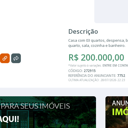
Descrição
Casa com 03 quartos, despensa, b
quarto, sala, cozinha e banheiro.
R$ 200.000,00
*Valor sujeito à variações.
ENTRE EM CONT
CÓDIGO:
272915
REFERÊNCIA DO ANUNCIANTE:
7752
ÚLTIMA ATUALIZAÇÃO: 28/07/2026 22:23