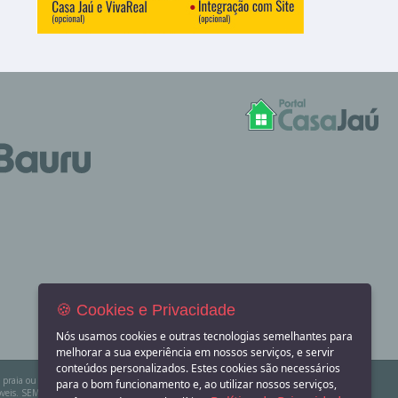
🍪 Cookies e Privacidade
Nós usamos cookies e outras tecnologias semelhantes para
melhorar a sua experiência em nossos serviços, e servir
conteúdos personalizados. Estes cookies são necessários
na praia ou sítio para eventos? Aqui você também encontra! O Portal Casa Jaú apenas divulga
para o bom funcionamento e, ao utilizar nossos serviços,
eis. SEMPRE consulte a imobiliária ou proprietário para confirmar as informações