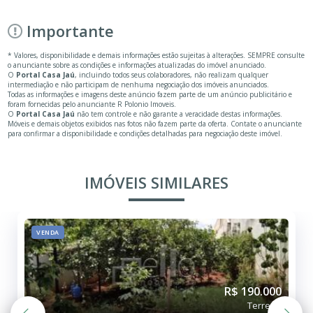
Importante
* Valores, disponibilidade e demais informações estão sujeitas à alterações. SEMPRE consulte
o anunciante sobre as condições e informações atualizadas do imóvel anunciado.
O
Portal Casa Jaú
, incluindo todos seus colaboradores, não realizam qualquer
intermediação e não participam de nenhuma negociação dos imóveis anunciados.
Todas as informações e imagens deste anúncio fazem parte de um anúncio publicitário e
foram fornecidas pelo anunciante R Polonio Imoveis.
O
Portal Casa Jaú
não tem controle e não garante a veracidade destas informações.
Móveis e demais objetos exibidos nas fotos não fazem parte da oferta. Contate o anunciante
para confirmar a disponibilidade e condições detalhadas para negociação deste imóvel.
IMÓVEIS SIMILARES
VENDA
R$ 190.000
Terreno