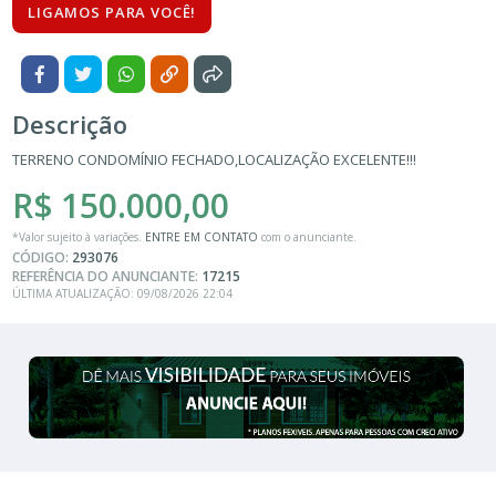
LIGAMOS PARA VOCÊ!
Descrição
TERRENO CONDOMÍNIO FECHADO,LOCALIZAÇÃO EXCELENTE!!!
R$ 150.000,00
*Valor sujeito à variações.
ENTRE EM CONTATO
com o anunciante.
CÓDIGO:
293076
REFERÊNCIA DO ANUNCIANTE:
17215
ÚLTIMA ATUALIZAÇÃO: 09/08/2026 22:04