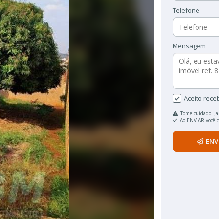
Telefone
Mensagem
Aceito rece
Tome cuidado. Ja
Ao ENVIAR você 
ENV