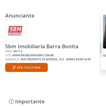
Anunciante
VENDA
R$ 110.000
Terreno
Sbm Imobiliaria Barra Bonita
CRECI:
8671-J
SITE:
WWW.IMOBILIARIASBM.COM.BR
Jardim Nova Barra
V
ENDEREÇO:
RUA PRUDENTE DE MORAES, 922 - BARRA BONITA/SP
VER TELEFONE
Importante