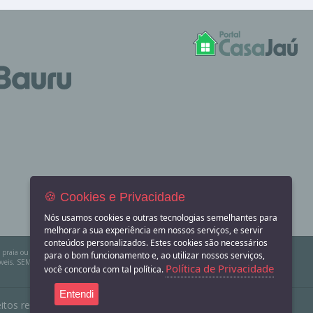
🍪 Cookies e Privacidade
Nós usamos cookies e outras tecnologias semelhantes para
melhorar a sua experiência em nossos serviços, e servir
conteúdos personalizados. Estes cookies são necessários
na praia ou sítio para eventos? Aqui você também encontra! O Portal Casa Jaú apenas divulga
para o bom funcionamento e, ao utilizar nossos serviços,
eis. SEMPRE consulte a imobiliária ou proprietário para confirmar as informações
Política de Privacidade
você concorda com tal política.
Entendi
itos reservados.