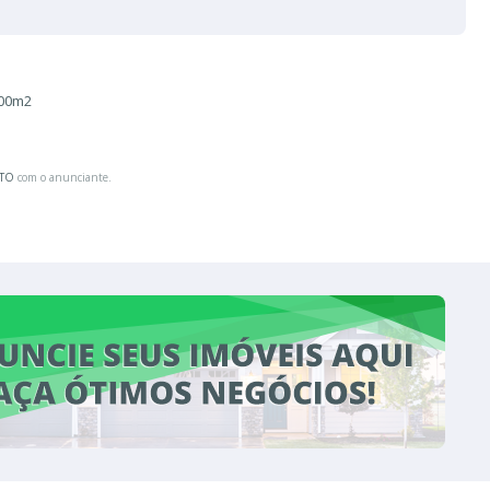
.00m2
ATO
com o anunciante.